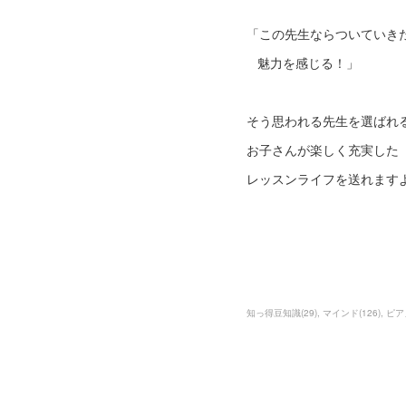
「この先生ならついていき
魅力を感じる！」
そう思われる先生を選ばれ
お子さんが楽しく充実した
レッスンライフを送れます
知っ得豆知識
(
29
)
マインド
(
126
)
ピア