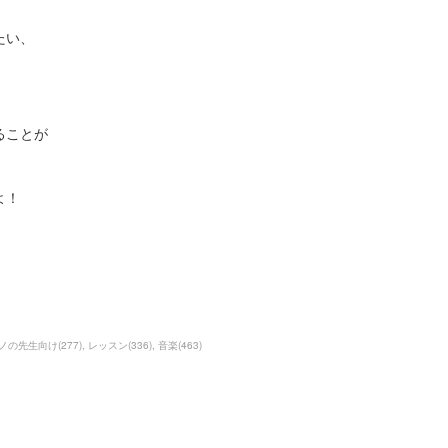
たい、
ることが
よ！
ノの先生向け
(
277
)
レッスン
(
336
)
音楽
(
463
)