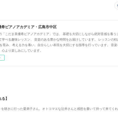
優希ピアノアカデミア・広島市中区
の「こだま美優希ピアノアカデミア」では、 基礎を大切にしながら絶対音感を養う
て学べる趣味レッスン、 音楽のある豊かな時間をお届けしています。 レッスンの柱
心を育み、考える力を養い、自分らしい表現を大切にする指導を行っています。 音
、心より楽しみにしています。
ー
れる】
を 聴きに行った愛弟子さん。 オトコマエな辻井さんと 感想を書いて持って来てく