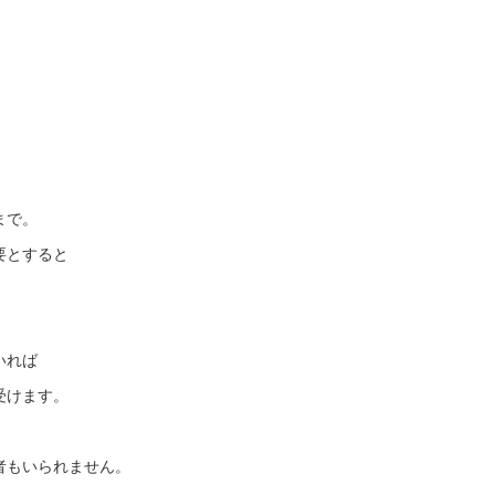
。
まで。
要とすると
いれば
受けます。
者もいられません。