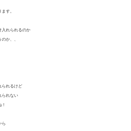
ります。
け入れられるのか
うのか、、
れられるけど
れられない
ね！
から