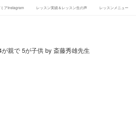
アInstagram
レッスン実績＆レッスン生の声
レッスンメニュー
アクセス
演奏スケジュール
,4が親で 5が子供 by 斎藤秀雄先生