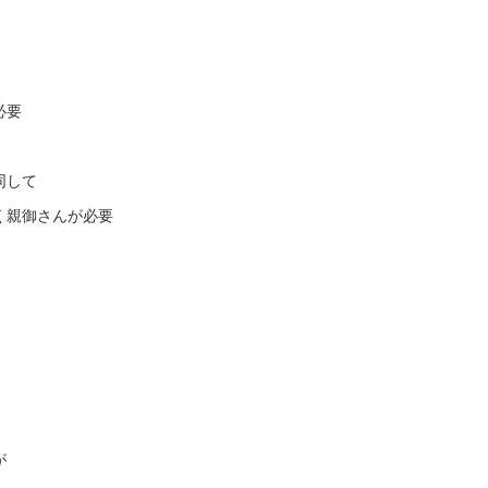
必要
同して
く親御さんが必要
！
が