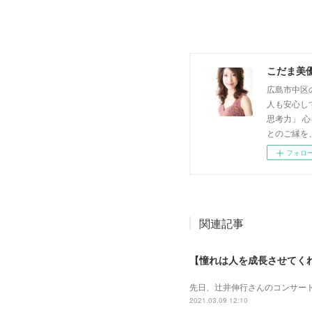
こだま美
広島市中区
人も安心し
思考力」 
とのご縁を
フォロ
関連記事
【憧れは人を成長させてく
先日、辻井伸行さんのコンサート
2021.03.09 12:10