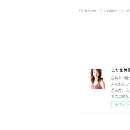
絶対音感
(
59
)
こだま美由希ピアノアカ
こだま美
広島市中区
人も安心し
思考力」 
とのご縁を
フォロ