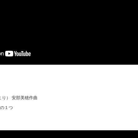
より） 安部美穂作曲
曲の１つ