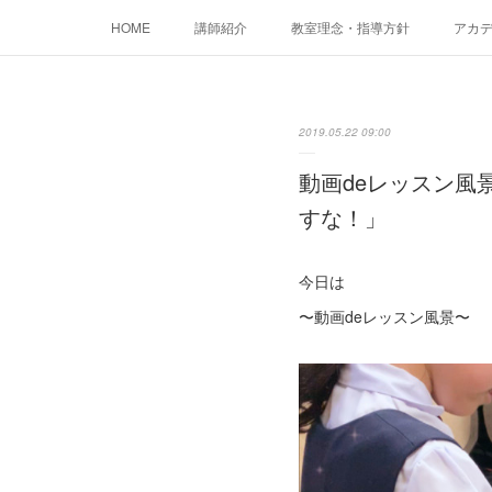
HOME
講師紹介
教室理念・指導方針
アカデミ
2019.05.22 09:00
動画deレッスン風
すな！」
今日は
〜動画deレッスン風景〜