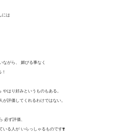
んには
いながら、 媚びる事なく
る！
ら やはり好みというものもある。
の人が評価してくれるわけではない。
ら 必ず評価、
ている人が いらっしゃるものです❣️