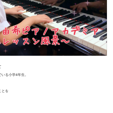
て
でいる小学4年生。
ことを
。