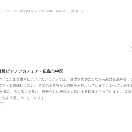
デミアレッスン風景
(
141
)
レッスン
(
336
)
音楽
(
463
)
想い
(
267
)
優希ピアノアカデミア・広島市中区
の「こだま美優希ピアノアカデミア」では、 基礎を大切にしながら絶対音感を養う
て学べる趣味レッスン、 音楽のある豊かな時間をお届けしています。 レッスンの柱
心を育み、考える力を養い、自分らしい表現を大切にする指導を行っています。 音
、心より楽しみにしています。
ー