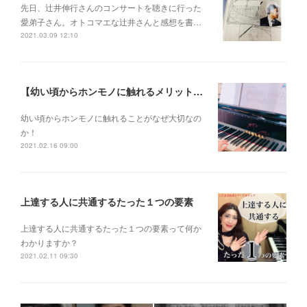
先日、辻井伸行さんのコンサートを 聴きに行った
愛弟子さん。 オトコマエな辻井さんと 感想を書…
2021.03.09 12:10
【幼い頃からホンモノに触れるメリットとは？】
幼い頃からホンモノに 触れることがなぜ大切なの
か！
2021.02.16 09:00
上達する人に共通するたった１つの要素
上達する人に共通するたった１つの要素って何か
わかりますか？
2021.02.11 09:30