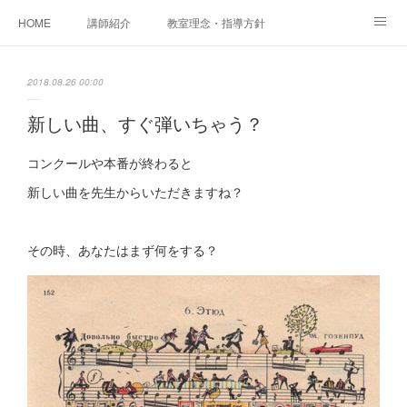
HOME
講師紹介
教室理念・指導方針
アカデミアInstagram
レッスン実績＆レッスン生の声
2018.08.26 00:00
レッスンメニュー
アメブロ
書籍
新しい曲、すぐ弾いちゃう？
ご相談・体験レッスンお申し込み
アクセス
演奏スケジュール
コンクールや本番が終わると
新しい曲を先生からいただきますね？
その時、あなたはまず何をする？