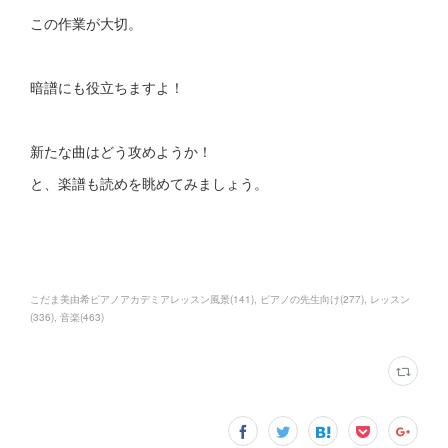
この作業が大切。
暗譜にも役立ちますよ！
新たな曲はどう攻めようか！
と、楽譜も読めを眺めてみましょう。
こだま美由希ピアノアカデミアレッスン風景
(
141
)
ピアノの先生向け
(
277
)
レッスン
(
336
)
音楽
(
463
)