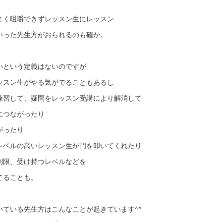
まく咀嚼できずレッスン生にレッスン
いった先生方がおられるのも確か。
いという定義はないのですが
ッスン生がやる気がでることもあるし
練習して、疑問をレッスン受講により解消して
につながったり
がったり
レベルの高いレッスン生が門を叩いてくれたり
制限、受け持つレベルなどを
てることも。
いている先生方はこんなことが起きています^^