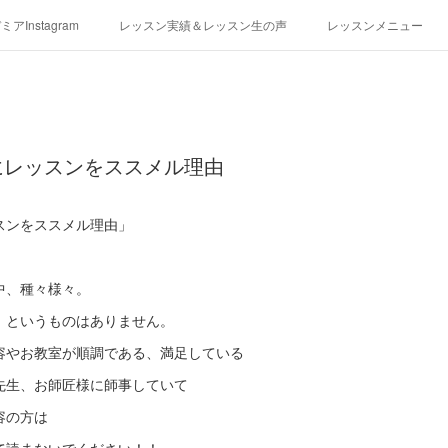
アInstagram
レッスン実績＆レッスン生の声
レッスンメニュー
アクセス
演奏スケジュール
にレッスンをススメル理由
スンをススメル理由」
中、種々様々。
」というものはありません。
容やお教室が順調である、満足している
先生、お師匠様に師事していて
容の方は