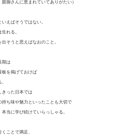
、親御さんに恵まれていてありがたい）
といえばそうではない。
は生れる。
を出そうと思えばなおのこと。
長期は
看板を掲げておけば
る。
しきった日本では
の持ち味や魅力といったことも大切で
、本当に学び続けていらっしゃる。
行くことで満足、