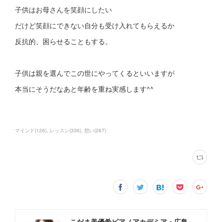
子供はお母さんを笑顔にしたい
だけど笑顔にできない自分も受け入れてもらえるか
反抗的、困らせることもする。
子供は親を選んでこの世にやってくるといいますが
本当にそうだなあと年齢を重ね実感します^^
マインド
(
126
)
レッスン
(
336
)
想い
(
267
)
こだま美優希ピアノアカデミア・広島市中区