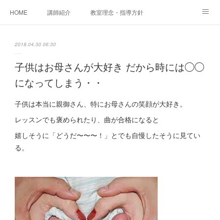
HOME
講師紹介
教室理念・指導方針
アカデミアInstagram
レッスン実績＆レッスン生の声
2018.04.30 06:30
レッスンメニュー
アメブロ
書籍
子供はお母さんが大好き だから時には◯◯
になってしまう・・
ご相談・体験レッスンお申し込み
アクセス
演奏スケジュール
子供は本当に親御さん、特にお母さんの笑顔が大好き。
レッスンでも褒められたり、曲が合格になると
嬉しそうに「どうだ〜〜〜！」とでも自慢したそうに見てい
る。