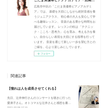
広島市中区の「こだま美優希ピアノアカデミ
ア」では、 基礎を大切にしながら絶対音感を養
うジュニアクラス、 初心者の大人も安心して学
べる趣味レッスン、 音楽のある豊かな時間をお
届けしています。 レッスンの柱は 「テクニッ
ク・こころ・思考力」 心を育み、考える力を養
い、自分らしい表現を大切にする指導を行って
います。 音楽を通じて新しい一歩を望む方との
ご縁を、心より楽しみにしています。
フォロー
関連記事
【憧れは人を成長させてくれる】
先日、辻井伸行さんのコンサートを 聴きに行った
愛弟子さん。 オトコマエな辻井さんと 感想を書…
2021.03.09 12:10