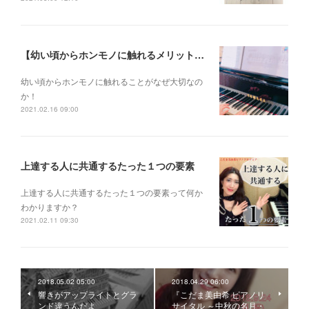
【幼い頃からホンモノに触れるメリットとは？】
幼い頃からホンモノに 触れることがなぜ大切なの
か！
2021.02.16 09:00
上達する人に共通するたった１つの要素
上達する人に共通するたった１つの要素って何か
わかりますか？
2021.02.11 09:30
2018.05.02 05:00
2018.04.29 06:00
響きがアップライトとグラ
『こだま美由希 ピアノリ
ンド違うんだよ
サイタル ～中秋の名月・