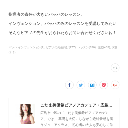
指導者の責任が大きいバッハのレッスン。
インヴェンション、バッハのみのレッスンを受講してみたい
そんなピアノの先生がおられたらお問い合わせくださいね！
バッハ インヴェンション
(
9
)
ピアノの先生向け
(
277
)
レッスン
(
336
)
音楽
(
463
)
演奏
(
116
)
こだま美優希ピアノアカデミア・広島市中区
広島市中区の「こだま美優希ピアノアカデミ
ア」では、 基礎を大切にしながら絶対音感を養
うジュニアクラス、 初心者の大人も安心して学