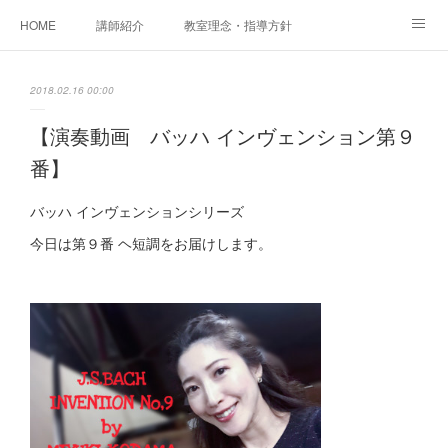
HOME
講師紹介
教室理念・指導方針
アカデミアInstagram
レッスン実績＆レッスン生の声
2018.02.16 00:00
レッスンメニュー
アメブロ
書籍
【演奏動画 バッハ インヴェンション第９
番】
ご相談・体験レッスンお申し込み
アクセス
演奏スケジュール
バッハ インヴェンションシリーズ
今日は第９番 ヘ短調をお届けします。