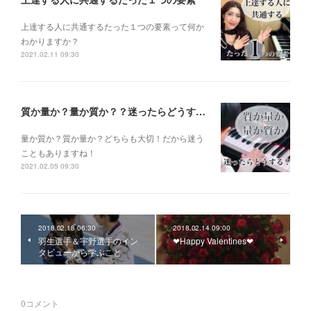
上達する人に共通するたった１つの要素って何か
わかりますか？
2021.02.11 09:30
質か量か？量か質か？？迷ったらどうする？？？
量か質か？ 質か量か？ どちらも大切！だから迷う
こともありますね！
2021.02.05 09:30
2018.02.18 06:30
2018.02.14 09:00
羽生選手＆宇野選手のイン
❤︎Happy Valentines❤︎
タビューから学ぶこと
0
コメント