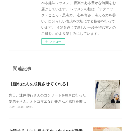
べる趣味レッスン、 音楽のある豊かな時間をお
届けしています。 レッスンの柱は 「テクニッ
ク・こころ・思考力」 心を育み、考える力を養
い、自分らしい表現を大切にする指導を行って
います。 音楽を通じて新しい一歩を望む方との
ご縁を、心より楽しみにしています。
フォロー
関連記事
【憧れは人を成長させてくれる】
先日、辻井伸行さんのコンサートを 聴きに行った
愛弟子さん。 オトコマエな辻井さんと 感想を書…
2021.03.09 12:10
上達する人に共通するたった１つの要素