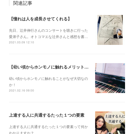
関連記事
【憧れは人を成長させてくれる】
先日、辻井伸行さんのコンサートを 聴きに行った
愛弟子さん。 オトコマエな辻井さんと 感想を書…
2021.03.09 12:10
【幼い頃からホンモノに触れるメリットとは？】
幼い頃からホンモノに 触れることがなぜ大切なの
か！
2021.02.16 09:00
上達する人に共通するたった１つの要素
上達する人に共通するたった１つの要素って何か
わかりますか？