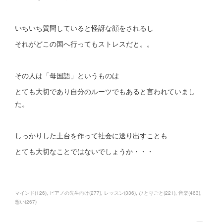
いちいち質問していると怪訝な顔をされるし
それがどこの国へ行ってもストレスだと。。
その人は「母国語」というものは
とても大切であり自分のルーツでもあると言われていまし
た。
しっかりした土台を作って社会に送り出すことも
とても大切なことではないでしょうか・・・
マインド
(
126
)
ピアノの先生向け
(
277
)
レッスン
(
336
)
ひとりごと
(
221
)
音楽
(
463
)
想い
(
267
)