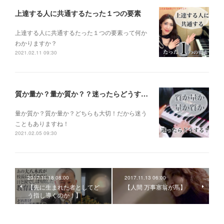
上達する人に共通するたった１つの要素
上達する人に共通するたった１つの要素って何か
わかりますか？
2021.02.11 09:30
質か量か？量か質か？？迷ったらどうする？？？
量か質か？ 質か量か？ どちらも大切！だから迷う
こともありますね！
2021.02.05 09:30
2017.11.18 08:00
2017.11.13 06:00
【先に生まれた者としてど
【人間 万事塞翁が馬】
う指し導くのか！】