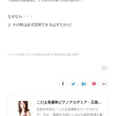
なぜなら・・・
と その時は必ず説明できるはずだから!
マインド
(
126
)
ピアノの先生向け
(
277
)
音楽
(
463
)
想い
(
267
)
こだま美優希ピアノアカデミア・広島市中区
広島市中区の「こだま美優希ピアノアカデミ
ア」では、 基礎を大切にしながら絶対音感を養