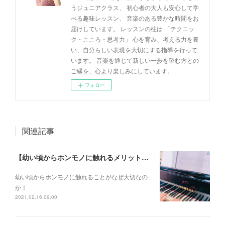
うジュニアクラス、 初心者の大人も安心して学
べる趣味レッスン、 音楽のある豊かな時間をお
届けしています。 レッスンの柱は 「テクニッ
ク・こころ・思考力」 心を育み、考える力を養
い、自分らしい表現を大切にする指導を行って
います。 音楽を通じて新しい一歩を望む方との
ご縁を、心より楽しみにしています。
フォロー
関連記事
【幼い頃からホンモノに触れるメリットとは？】
幼い頃からホンモノに 触れることがなぜ大切なの
か！
2021.02.16 09:00