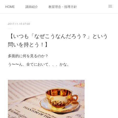
HOME
講師紹介
教室理念・指導方針
アカデミアInstagram
レッスン実績＆レッスン生の声
2017.11.15 07:00
レッスンメニュー
アメブロ
書籍
【いつも「なぜこうなんだろう？」という
問いを持とう！】
ご相談・体験レッスンお申し込み
アクセス
演奏スケジュール
多面的に何を見るのか？
う〜〜ん、全てにおいて、、、かな。