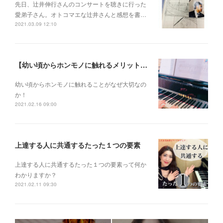
先日、辻井伸行さんのコンサートを 聴きに行った
愛弟子さん。 オトコマエな辻井さんと 感想を書…
2021.03.09 12:10
【幼い頃からホンモノに触れるメリットとは？】
幼い頃からホンモノに 触れることがなぜ大切なの
か！
2021.02.16 09:00
上達する人に共通するたった１つの要素
上達する人に共通するたった１つの要素って何か
わかりますか？
2021.02.11 09:30