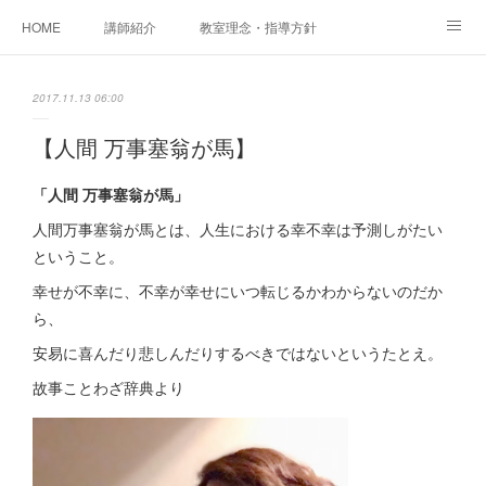
HOME
講師紹介
教室理念・指導方針
アカデミアInstagram
レッスン実績＆レッスン生の声
2017.11.13 06:00
レッスンメニュー
アメブロ
書籍
【人間 万事塞翁が馬】
ご相談・体験レッスンお申し込み
アクセス
演奏スケジュール
「人間 万事塞翁が馬」
人間万事塞翁が馬とは、人生における幸不幸は予測しがたい
ということ。
幸せが不幸に、不幸が幸せにいつ転じるかわからないのだか
ら、
安易に喜んだり悲しんだりするべきではないというたとえ。
故事ことわざ辞典より