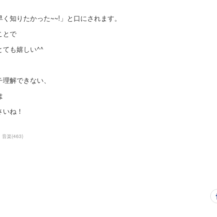
く知りたかった~~!」と口にされます。
ことで
ても嬉しい^^
チ理解できない、
は
さいね！
音楽
(
463
)