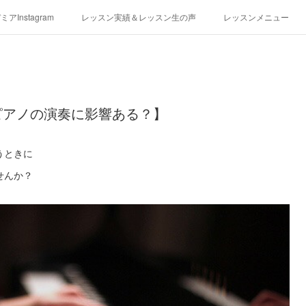
アInstagram
レッスン実績＆レッスン生の声
レッスンメニュー
アクセス
演奏スケジュール
ピアノの演奏に影響ある？】
うときに
せんか？