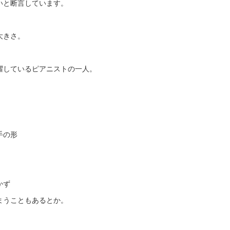
いと断言しています。
大きさ。
躍しているピアニストの一人。
。
手の形
かず
まうこともあるとか。