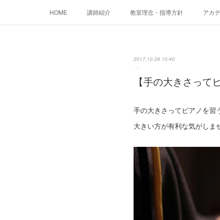
HOME
講師紹介
教室理念・指導方針
アカデミ
2017.10.28 10:40
【手の大きさって
手の大きさってピアノを習
大きい方が有利な気がしま