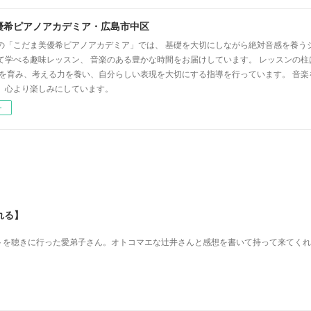
優希ピアノアカデミア・広島市中区
の「こだま美優希ピアノアカデミア」では、 基礎を大切にしながら絶対音感を養う
て学べる趣味レッスン、 音楽のある豊かな時間をお届けしています。 レッスンの柱
心を育み、考える力を養い、自分らしい表現を大切にする指導を行っています。 音
、心より楽しみにしています。
ー
れる】
を 聴きに行った愛弟子さん。 オトコマエな辻井さんと 感想を書いて持って来てく