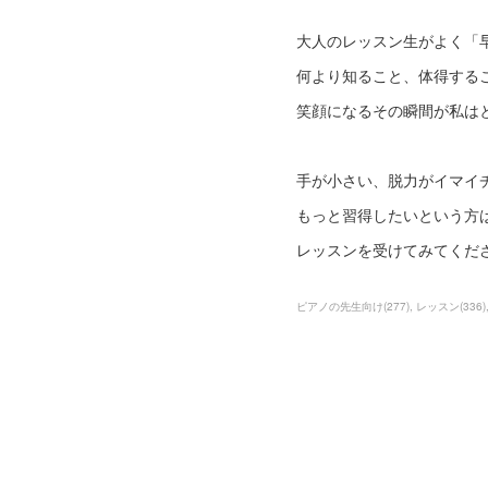
大人のレッスン生がよく「早
何より知ること、体得する
笑顔になるその瞬間が私はと
手が小さい、脱力がイマイ
もっと習得したいという方
レッスンを受けてみてくだ
ピアノの先生向け
(
277
)
レッスン
(
336
)