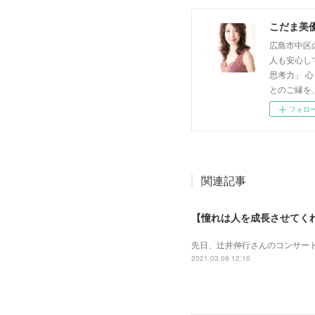
こだま美
広島市中区
人も安心し
思考力」 
とのご縁を
フォロ
関連記事
【憧れは人を成長させてく
先日、辻井伸行さんのコンサート
2021.03.09 12:10