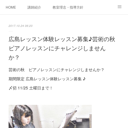
HOME
講師紹介
教室理念・指導方針
アカデミアInstagram
レッスン実績＆レッスン生の声
2017.10.24 06:20
レッスンメニュー
アメブロ
書籍
広島レッスン体験レッスン募集♪芸術の秋
ピアノレッスンにチャレンジしません
ご相談・体験レッスンお申し込み
アクセス
演奏スケジュール
か？
芸術の秋 ピアノレッスンにチャレンジしませんか？
期間限定 広島レッスン体験レッスン募集 ♪
〆切 11/25 土曜日まで！