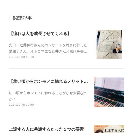
関連記事
【憧れは人を成長させてくれる】
先日、辻井伸行さんのコンサートを 聴きに行った
愛弟子さん。 オトコマエな辻井さんと 感想を書…
2021.03.09 12:10
【幼い頃からホンモノに触れるメリットとは？】
幼い頃からホンモノに 触れることがなぜ大切なの
か！
2021.02.16 09:00
上達する人に共通するたった１つの要素