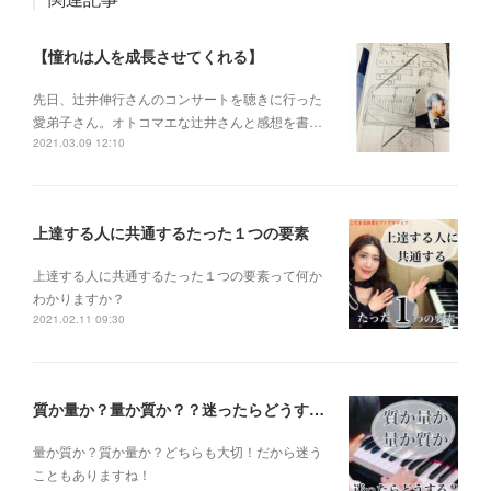
【憧れは人を成長させてくれる】
先日、辻井伸行さんのコンサートを 聴きに行った
愛弟子さん。 オトコマエな辻井さんと 感想を書…
2021.03.09 12:10
上達する人に共通するたった１つの要素
上達する人に共通するたった１つの要素って何か
わかりますか？
2021.02.11 09:30
質か量か？量か質か？？迷ったらどうする？？？
量か質か？ 質か量か？ どちらも大切！だから迷う
こともありますね！