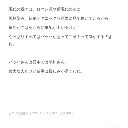
現代の我々は、ロマン派や近現代の曲に
耳馴染み、超絶テクニックも頻繁に見て聴いているから
華やかさはそちらに軍配が上がるけど
やっぱりすべてはバッハがあってこそ！って気がするのよ
ね。
バッハさんは日本では小川さん。
偉大な人だけど苗字は親しみが湧くわね。
ピアノの先生向け
(
277
)
レッスン
(
336
)
音楽
(
463
)