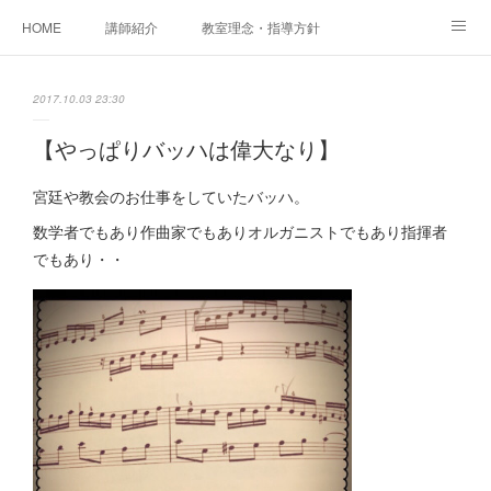
HOME
講師紹介
教室理念・指導方針
アカデミアInstagram
レッスン実績＆レッスン生の声
2017.10.03 23:30
レッスンメニュー
アメブロ
書籍
【やっぱりバッハは偉大なり】
ご相談・体験レッスンお申し込み
アクセス
演奏スケジュール
宮廷や教会のお仕事をしていたバッハ。
数学者でもあり作曲家でもありオルガニストでもあり指揮者
でもあり・・