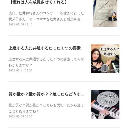
【憧れは人を成長させてくれる】
先日、辻井伸行さんのコンサートを 聴きに行った
愛弟子さん。 オトコマエな辻井さんと 感想を書…
2021.03.09 12:10
上達する人に共通するたった１つの要素
上達する人に共通するたった１つの要素って何か
わかりますか？
2021.02.11 09:30
質か量か？量か質か？？迷ったらどうする？？？
量か質か？ 質か量か？ どちらも大切！だから迷う
こともありますね！
2021.02.05 09:30