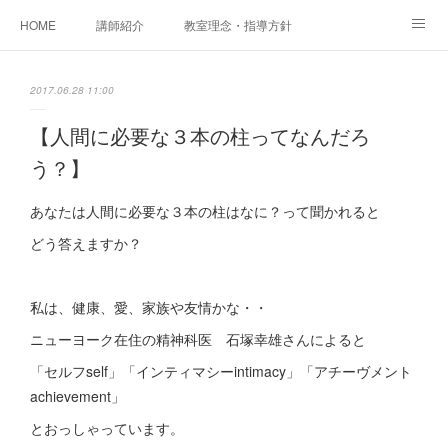
HOME
講師紹介
教室理念・指導方針
アカデミアInstagram
レッスン実績＆レッスン生の声
2017.06.28 11:00
レッスンメニュー
アメブロ
書籍
【人間に必要な３本の柱ってなんだろ
う？】
ご相談・体験レッスンお申し込み
アクセス
演奏スケジュール
あなたは人間に必要な３本の柱はなに？って聞かれると
どう答えますか？
私は、健康、愛、家族や友情かな・・
ニューヨーク在住の精神科医 石塚幸雄さんによると
「セルフself」「インティマシーintimacy」「アチーヴメント
achievement」
とおっしゃっています。