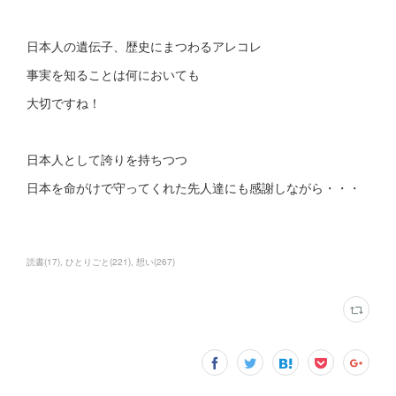
日本人の遺伝子、歴史にまつわるアレコレ
事実を知ることは何においても
大切ですね！
日本人として誇りを持ちつつ
日本を命がけで守ってくれた先人達にも感謝しながら・・・
読書
(
17
)
ひとりごと
(
221
)
想い
(
267
)