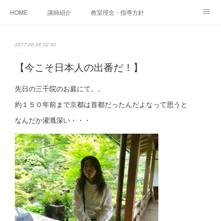
HOME
講師紹介
教室理念・指導方針
アカデミアInstagram
レッスン実績＆レッスン生の声
2017.06.06 22:40
レッスンメニュー
アメブロ
書籍
【今こそ日本人の出番だ！】
ご相談・体験レッスンお申し込み
アクセス
演奏スケジュール
先日の三千院のお庭にて。。
約１５０年前まで京都は首都だったんだよなって思うと
なんだか灌漑深い・・・