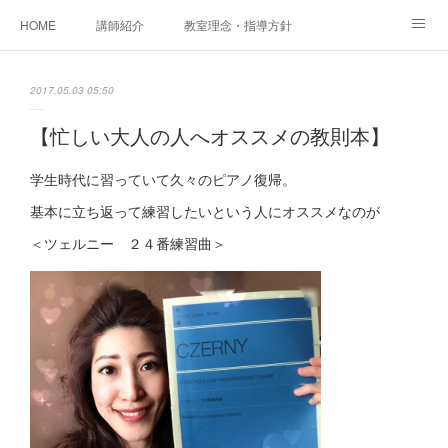
HOME
講師紹介
教室理念・指導方針
アカデミアInstagram
レッスン実績＆レッスン生の声
2017.05.03 05:50
レッスンメニュー
アメブロ
書籍
【忙しい大人の人へオススメの教則本】
ご相談・体験レッスンお申し込み
アクセス
演奏スケジュール
学生時代に習っていて久々のピアノ復帰。
基本に立ち返って練習したいという人にオススメなのが
＜ツェルニー ２４番練習曲＞