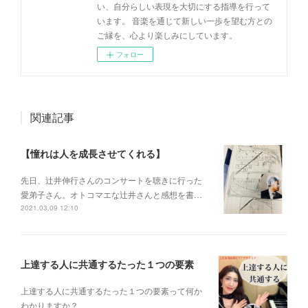
い、自分らしい表現を大切にする指導を行って
います。 音楽を通じて新しい一歩を望む方との
ご縁を、心より楽しみにしています。
フォロー
関連記事
【憧れは人を成長させてくれる】
先日、辻井伸行さんのコンサートを 聴きに行った
愛弟子さん。 オトコマエな辻井さんと 感想を書…
2021.03.09 12:10
上達する人に共通するたった１つの要素
上達する人に共通するたった１つの要素って何か
わかりますか？