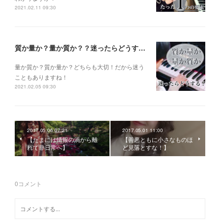
2021.02.11 09:30
質か量か？量か質か？？迷ったらどうする？？？
量か質か？ 質か量か？ どちらも大切！だから迷う
こともありますね！
2021.02.05 09:30
2017.05.06 07:21
2017.05.01 11:00
【たまには情報の渦から離
【善悪ともに小さなものほ
れて非日常へ】
ど見落とすな！】
0
コメント