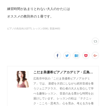
練習時間があまりとれない大人のかたには
オススメの教則本の１冊です。
ピアノの先生向け
(
277
)
レッスン
(
336
)
音楽
(
463
)
こだま美優希ピアノアカデミア・広島市中区
広島市中区の「こだま美優希ピアノアカデミ
ア」では、 基礎を大切にしながら絶対音感を養
うジュニアクラス、 初心者の大人も安心して学
べる趣味レッスン、 音楽のある豊かな時間をお
届けしています。 レッスンの柱は 「テクニッ
ク・こころ・思考力」 心を育み、考える力を養