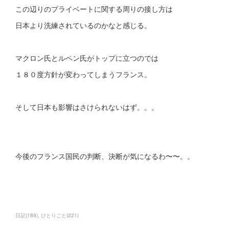
この辺りのプライベートに関する周りの接し方は
日本より洗練されているのかなと感じる。
マクロン氏とルペン氏がトップに立つのでは
１８０度方針が変わってしまうフランス。
そして日本も影響はさけられないはず。。。
今後のフランス国民の判断、決断が気になるわ〜〜。。
日記
(
189
)
ひとりごと
(
221
)