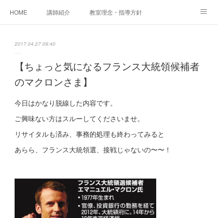
HOME
講師紹介
教室理念・指導方針
アカデミアInstagram
レッスン実績＆レッスン生の声
2017.04.27 09:40
レッスンメニュー
アメブロ
書籍
【ちょっと気になるフランス大統領候補者
のマクロンさま】
ご相談・体験レッスンお申し込み
アクセス
演奏スケジュール
今日はかなり脱線した内容です。
ご興味ない方はスルーしてくださいませ。
リサイタルも済み、事務的処理も終わってみると
あらら、フランス大統領選、接戦じゃないの〜〜！