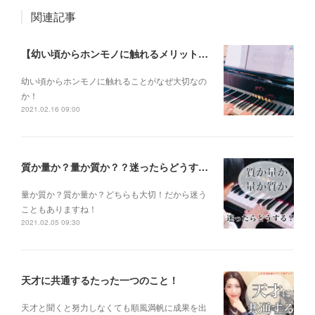
関連記事
【幼い頃からホンモノに触れるメリットとは？】
幼い頃からホンモノに 触れることがなぜ大切なの
か！
2021.02.16 09:00
質か量か？量か質か？？迷ったらどうする？？？
量か質か？ 質か量か？ どちらも大切！だから迷う
こともありますね！
2021.02.05 09:30
天才に共通するたった一つのこと！
天才と聞くと 努力しなくても 順風満帆に成果を出