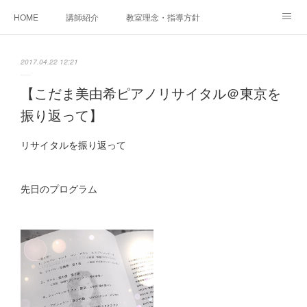
HOME
講師紹介
教室理念・指導方針
アカデミアInstagram
レッスン実績＆レッスン生の声
2017.04.22 12:21
レッスンメニュー
アメブロ
書籍
【こだま美由希ピアノリサイタル＠東京を
振り返って】
ご相談・体験レッスンお申し込み
アクセス
演奏スケジュール
リサイタルを振り返って
先日のプログラム