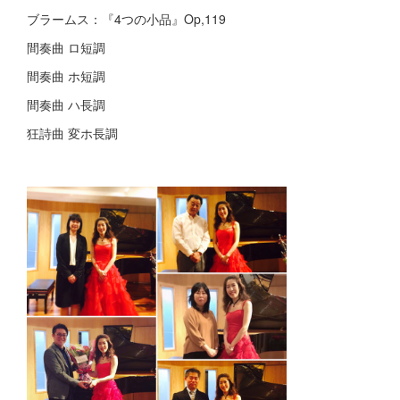
ブラームス：『4つの小品』Op,119
間奏曲 ロ短調
間奏曲 ホ短調
間奏曲 ハ長調
狂詩曲 変ホ長調