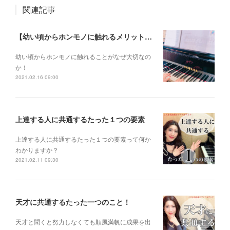
関連記事
【幼い頃からホンモノに触れるメリットとは？】
幼い頃からホンモノに 触れることがなぜ大切なの
か！
2021.02.16 09:00
上達する人に共通するたった１つの要素
上達する人に共通するたった１つの要素って何か
わかりますか？
2021.02.11 09:30
天才に共通するたった一つのこと！
天才と聞くと 努力しなくても 順風満帆に成果を出