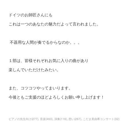
ドイツのお師匠さんにも
これは一つのあなたの魅力だよって言われました。
不器用な人間が奏でるからなのか。。。
１部は、皆様それぞれお気に入りの曲があり
楽しんでいただけたみたい。
また、コツコツやってまいります。
今後ともご支援のほどよろしくお願い申し上げます！
ピアノの先生向け
(
277
)
音楽
(
463
)
演奏
(
116
)
想い
(
267
)
こだま美由希コンサート
(
32
)