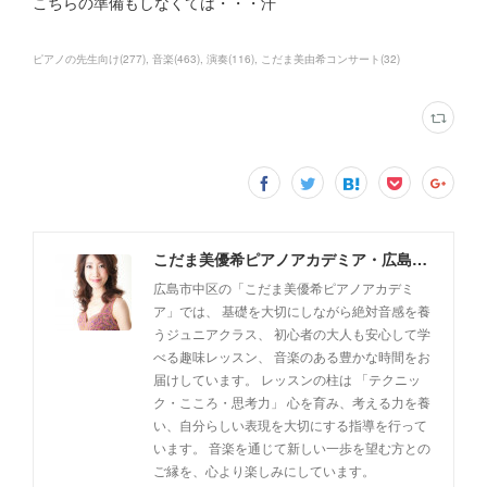
こちらの準備もしなくては・・・汗
ピアノの先生向け
(
277
)
音楽
(
463
)
演奏
(
116
)
こだま美由希コンサート
(
32
)
こだま美優希ピアノアカデミア・広島市中区
広島市中区の「こだま美優希ピアノアカデミ
ア」では、 基礎を大切にしながら絶対音感を養
うジュニアクラス、 初心者の大人も安心して学
べる趣味レッスン、 音楽のある豊かな時間をお
届けしています。 レッスンの柱は 「テクニッ
ク・こころ・思考力」 心を育み、考える力を養
い、自分らしい表現を大切にする指導を行って
います。 音楽を通じて新しい一歩を望む方との
ご縁を、心より楽しみにしています。