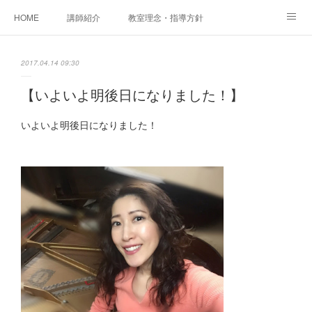
HOME
講師紹介
教室理念・指導方針
アカデミアInstagram
レッスン実績＆レッスン生の声
2017.04.14 09:30
レッスンメニュー
アメブロ
書籍
【いよいよ明後日になりました！】
ご相談・体験レッスンお申し込み
アクセス
演奏スケジュール
いよいよ明後日になりました！