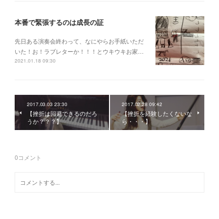
本番で緊張するのは成長の証
先日ある演奏会終わって、なにやらお手紙いただ
いた！お！ラブレターか！！！とウキウキお家…
2021.01.18 09:30
2017.03.03 23:30
2017.02.28 09:42
【挫折は回避できるのだろ
【挫折を経験したくないな
うか？？？】
ら・・・】
0
コメント