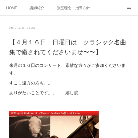
HOME
講師紹介
教室理念・指導方針
アカデミアInstagram
レッスン実績＆レッスン生の声
2017.03.01 11:53
レッスンメニュー
アメブロ
書籍
【４月１６日 日曜日は クラシック名曲
集で癒されてくださいませ〜〜】
ご相談・体験レッスンお申し込み
アクセス
演奏スケジュール
来月の１６日のコンサート、素敵な方々がご参加くださいま
す。
すこし遠方の方も。。
ありがたいことです。。 嬉し涙