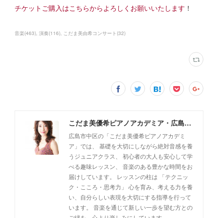
チケットご購入はこちらからよろしくお願いいたします
！
音楽
(
463
)
演奏
(
116
)
こだま美由希コンサート
(
32
)
こだま美優希ピアノアカデミア・広島市中区
広島市中区の「こだま美優希ピアノアカデミ
ア」では、 基礎を大切にしながら絶対音感を養
うジュニアクラス、 初心者の大人も安心して学
べる趣味レッスン、 音楽のある豊かな時間をお
届けしています。 レッスンの柱は 「テクニッ
ク・こころ・思考力」 心を育み、考える力を養
い、自分らしい表現を大切にする指導を行って
います。 音楽を通じて新しい一歩を望む方との
ご縁を、心より楽しみにしています。