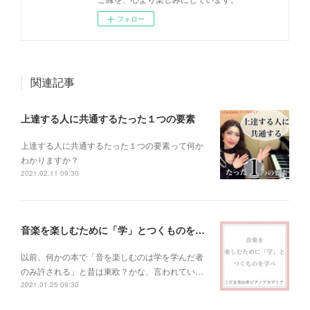
フォロー
関連記事
上達する人に共通するたった１つの要素
上達する人に共通するたった１つの要素って何か
わかりますか？
2021.02.11 09:30
音楽を楽しむために「学」とつくものを学べ！
以前、何かの本で「音を楽しむのは学を学んだ者
のみ許される」と昔は東欧？かな、言われてい…
2021.01.25 09:30