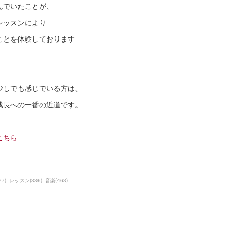
んでいたことが、
レッスンにより
ことを体験しております
、
少しでも感じでいる方は、
成長への一番の近道です。
こちら
77
)
レッスン
(
336
)
音楽
(
463
)