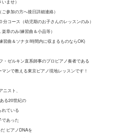
さいませ）
（ご参加の方へ後日詳細連絡）
４０分コース（幼児期のお子さんのレッスンのみ）
１楽章のみ/練習曲＆小品等）
練習曲＆ソナタ/時間内に収まるものならOK)
フ・ゼルキン直系師事のプロピアノ奏者である
ーマンで教える東京ピアノ現地レッスンです！
アニスト、
もある20世紀の
られている
子であった
だ ピアノDNAを