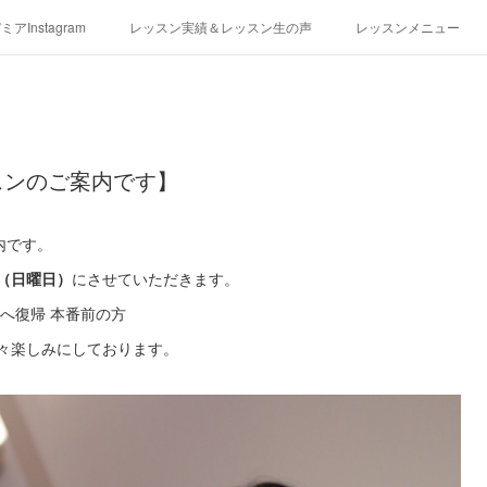
アInstagram
レッスン実績＆レッスン生の声
レッスンメニュー
アクセス
演奏スケジュール
スンのご案内です】
内です。
（日曜日）
にさせていただきます。
ノへ復帰 本番前の方
々楽しみにしております。