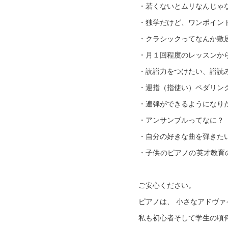
・若くないとムリなんじゃ
・独学だけど、ワンポイン
・クラシックってなんか敷
・月１回程度のレッスンか
・読譜力をつけたい、譜読
・運指（指使い）ペダリン
・連弾ができるようになり
・アンサンブルってなに？
・自分の好きな曲を弾きた
・子供のピアノの英才教育
ご安心ください。
ピアノは、 小さなアドヴ
私も初心者そして学生の頃