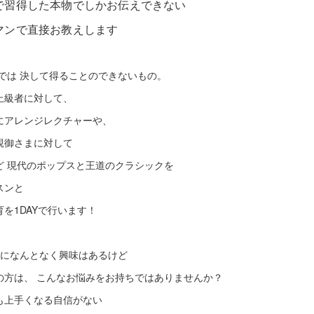
で習得した本物でしかお伝えできない
マンで直接お教えします
では 決して得ることのできないもの。
上級者に対して、
にアレンジレクチャーや、
親御さまに対して
ど 現代のポップスと王道のクラシックを
スンと
を1DAYで行います！
ノになんとなく興味はあるけど
の方は、 こんなお悩みをお持ちではありませんか？
も上手くなる自信がない