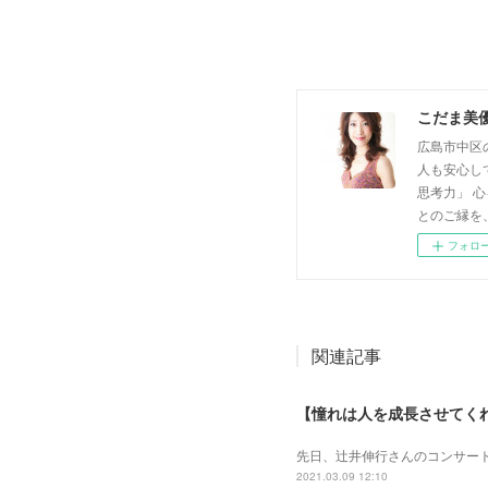
こだま美
広島市中区
人も安心し
思考力」 
とのご縁を
フォロ
関連記事
【憧れは人を成長させてく
先日、辻井伸行さんのコンサート
2021.03.09 12:10