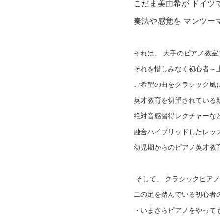
こだま美由希が ドイツ
奏法や感覚を マンツー
それは、 大手のピアノ教室
それを惜しみなく初心者～
ご希望の曲をクラシック風
英才教育を切望されている
絶対音感習得レクチャーな
融合ハイブリッドしたレッ
幼児期からのピアノ英才教育
そして、 クラシックピア
二の足を踏んでいる初心者
・いまさらピアノをやって