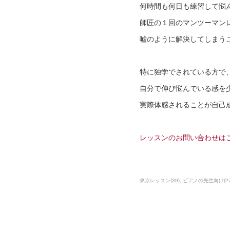
何時間も何日も練習して悩
師匠の１回のマンツーマン
嘘のように解決してしまう
特に独学でされている方で
自分で伸び悩んでいる感を
実際体感されることが自己
レッスンのお問い合わせは
東京レッスン
(
39
)
ピアノの先生向け
(
2