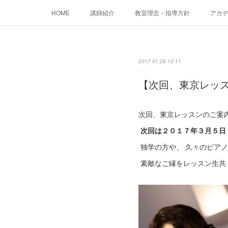
HOME
講師紹介
教室理念・指導方針
アカデミ
2017.01.28 12:11
【次回、東京レッ
次回、東京レッスンのご案
次回は２０１７年３月５日
独学の方や、 久々のピア
素敵なご縁をレッスン生共