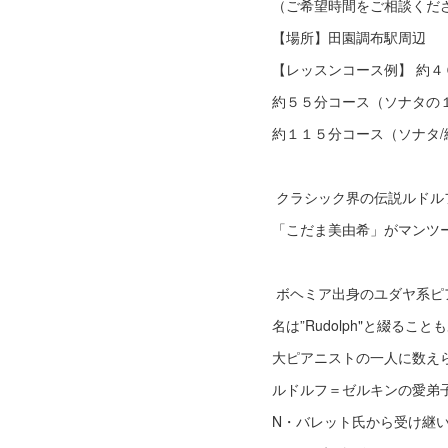
（ご希望時間をご相談くだ
【場所】田園調布駅周辺 
【レッスンコース例】 約
約５５分コース（ソナタの
約１１５分コース（ソナタ/
クラシック界の伝説ルドル
「こだま美由希」がマンツ
ボヘミア出身のユダヤ系ピ
名は”Rudolph"と綴ること
大ピアニストの一人に数え
ルドルフ＝ゼルキンの愛弟
N・バレット氏から受け継い