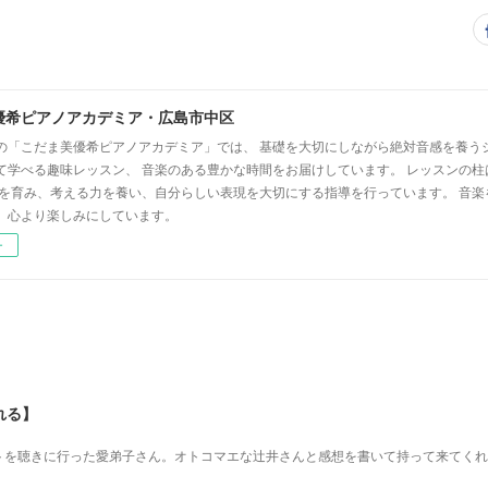
優希ピアノアカデミア・広島市中区
の「こだま美優希ピアノアカデミア」では、 基礎を大切にしながら絶対音感を養う
て学べる趣味レッスン、 音楽のある豊かな時間をお届けしています。 レッスンの柱
心を育み、考える力を養い、自分らしい表現を大切にする指導を行っています。 音
、心より楽しみにしています。
ー
れる】
を 聴きに行った愛弟子さん。 オトコマエな辻井さんと 感想を書いて持って来てく