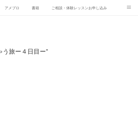
アメブロ
書籍
ご相談・体験レッスンお申し込み
ゃう旅ー４日目ー”