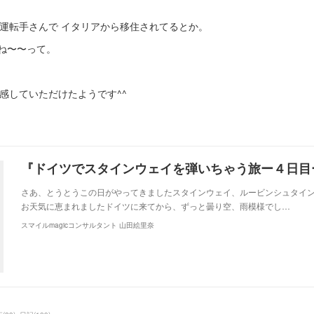
rの運転手さんで イタリアから移住されてるとか。
ね〜〜って。
実感していただけたようです^^
『ドイツでスタインウェイを弾いちゃう旅ー４日目
さあ、とうとうこの日がやってきましたスタインウェイ、ルービンシュタイン
お天気に恵まれましたドイツに来てから、ずっと曇り空、雨模様でし…
スマイルmagicコンサルタント 山田絵里奈