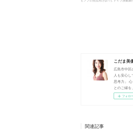
ピアノの先生向け
(
277
)
ドイツ演奏旅
こだま美
広島市中区
人も安心し
思考力」 
とのご縁を
フォロ
関連記事