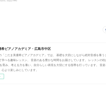
行
(
23
)
日記
(
189
)
優希ピアノアカデミア・広島市中区
の「こだま美優希ピアノアカデミア」では、 基礎を大切にしながら絶対音感を養う
て学べる趣味レッスン、 音楽のある豊かな時間をお届けしています。 レッスンの柱
心を育み、考える力を養い、自分らしい表現を大切にする指導を行っています。 音
、心より楽しみにしています。
ー