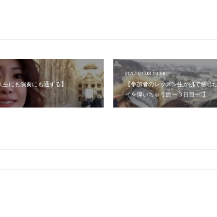
2017.01.08 10:58
=人生にも演奏にも通ずる】
【参加者のレッスン生が肌で感じた
イを弾いちゃう旅ー３日目ー”】