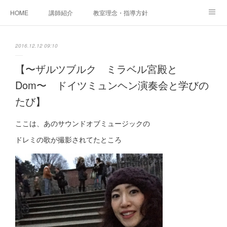
HOME
講師紹介
教室理念・指導方針
アカデミアInstagram
レッスン実績＆レッスン生の声
2016.12.12 09:10
レッスンメニュー
アメブロ
書籍
【〜ザルツブルク ミラベル宮殿と
Dom〜 ドイツミュンヘン演奏会と学びの
ご相談・体験レッスンお申し込み
アクセス
演奏スケジュール
たび】
ここは、あのサウンドオブミュージックの
ドレミの歌が撮影されてたところ