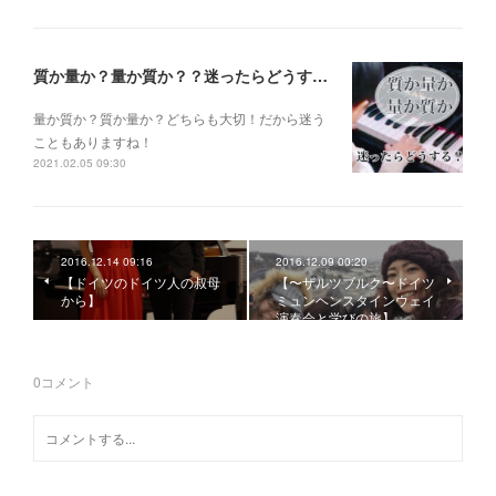
質か量か？量か質か？？迷ったらどうする？？？
量か質か？ 質か量か？ どちらも大切！だから迷う
こともありますね！
2021.02.05 09:30
2016.12.14 09:16
2016.12.09 00:20
【ドイツのドイツ人の叔母
【〜ザルツブルク〜ドイツ
から】
ミュンヘンスタインウェイ
演奏会と学びの旅】
0
コメント