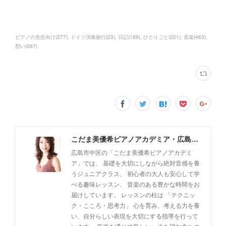
ピアノの先生向け
(
277
)
ドイツ演奏旅行
(
23
)
日記
(
189
)
ひとりごと
(
221
)
音楽
(
463
)
想い
(
267
)
こだま美優希ピアノアカデミア・広島市中区
広島市中区の「こだま美優希ピアノアカデミ
ア」では、 基礎を大切にしながら絶対音感を養
うジュニアクラス、 初心者の大人も安心して学
べる趣味レッスン、 音楽のある豊かな時間をお
届けしています。 レッスンの柱は 「テクニッ
ク・こころ・思考力」 心を育み、考える力を養
い、自分らしい表現を大切にする指導を行って