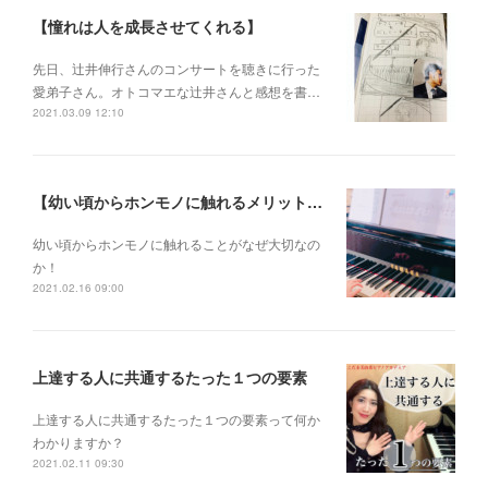
【憧れは人を成長させてくれる】
先日、辻井伸行さんのコンサートを 聴きに行った
愛弟子さん。 オトコマエな辻井さんと 感想を書…
2021.03.09 12:10
【幼い頃からホンモノに触れるメリットとは？】
幼い頃からホンモノに 触れることがなぜ大切なの
か！
2021.02.16 09:00
上達する人に共通するたった１つの要素
上達する人に共通するたった１つの要素って何か
わかりますか？
2021.02.11 09:30