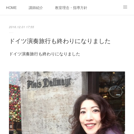
HOME
講師紹介
教室理念・指導方針
アカデミアInstagram
レッスン実績＆レッスン生の声
2016.12.01 17:55
レッスンメニュー
アメブロ
書籍
ドイツ演奏旅行も終わりになりました
ご相談・体験レッスンお申し込み
アクセス
演奏スケジュール
ドイツ演奏旅行も終わりになりました