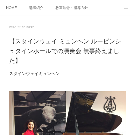
HOME
講師紹介
教室理念・指導方針
アカデミアInstagram
レッスン実績＆レッスン生の声
2016.11.30 20:20
レッスンメニュー
アメブロ
書籍
【スタインウェイ ミュンヘン ルービンシ
ュタインホールでの演奏会 無事終えまし
ご相談・体験レッスンお申し込み
アクセス
演奏スケジュール
た】
スタインウェイミュンヘン