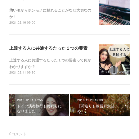
幼い頃からホンモノに 触れることがなぜ大切なの
か！
2021.02.16 09:00
上達する人に共通するたった１つの要素
上達する人に共通するたった１つの要素って何か
わかりますか？
2021.02.11 09:30
2016.12.01 17:55
2016.11.23 13:39
ドイツ演奏旅行も終わりに
【荷造りも練習も大詰
なりました
め！】
0
コメント