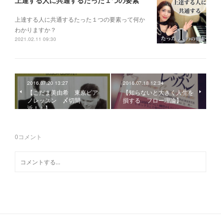
上達する人に共通するたった１つの要素って何か
わかりますか？
2021.02.11 09:30
2016.07.20 13:27
2016.07.18 12:34
【こだま美由希 東京ピア
【知らないと大きく人生を
ノレッスン 〆切間
損する フロー理論】
近！！】
0
コメント