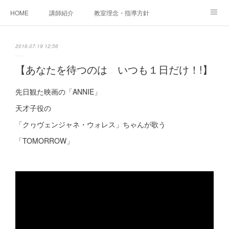
HOME
講師紹介
教室理念・指導方針
アカデミアInstagram
レッスン実績＆レッスン生の声
2016.07.19 12:56
レッスンメニュー
アメブロ
書籍
【あなたを待つのは いつも１日だけ！!】
ご相談・体験レッスンお申し込み
アクセス
演奏スケジュール
先日観た映画の「ANNIE」
天才子役の
「クヮヴェンジャネ・ウォレス」ちゃんが歌う
「TOMORROW」