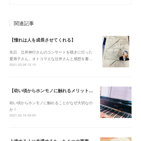
関連記事
【憧れは人を成長させてくれる】
先日、辻井伸行さんのコンサートを 聴きに行った
愛弟子さん。 オトコマエな辻井さんと 感想を書…
2021.03.09 12:10
【幼い頃からホンモノに触れるメリットとは？】
幼い頃からホンモノに 触れることがなぜ大切なの
か！
2021.02.16 09:00
上達する人に共通するたった１つの要素