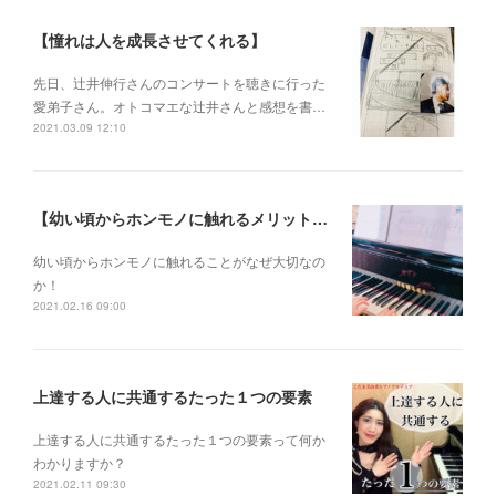
【憧れは人を成長させてくれる】
先日、辻井伸行さんのコンサートを 聴きに行った
愛弟子さん。 オトコマエな辻井さんと 感想を書…
2021.03.09 12:10
【幼い頃からホンモノに触れるメリットとは？】
幼い頃からホンモノに 触れることがなぜ大切なの
か！
2021.02.16 09:00
上達する人に共通するたった１つの要素
上達する人に共通するたった１つの要素って何か
わかりますか？
2021.02.11 09:30