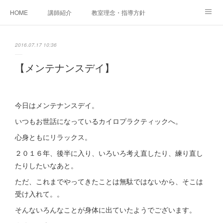
HOME
講師紹介
教室理念・指導方針
アカデミアInstagram
レッスン実績＆レッスン生の声
2016.07.17 10:36
レッスンメニュー
アメブロ
書籍
【メンテナンスデイ】
ご相談・体験レッスンお申し込み
アクセス
演奏スケジュール
今日はメンテナンスデイ。
いつもお世話になっているカイロプラクティックへ。
心身ともにリラックス。
２０１６年、後半に入り、いろいろ考え直したり、練り直し
たりしたいなあと。
ただ、これまでやってきたことは無駄ではないから、そこは
受け入れて。。
そんないろんなことが身体に出ていたようでございます。