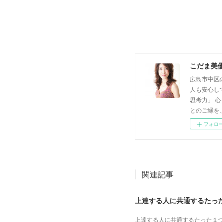
こだま美
広島市中区
人も安心し
思考力」 
とのご縁を
フォロ
関連記事
上達する人に共通するたっ
上達する人に共通するたった１