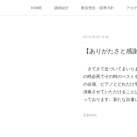
HOME
講師紹介
教室理念・指導方針
アカデミ
2015.09.25 12:22
【ありがたさと感
さてさて近づいてまいりま
の時必死でその時のベスト
の会場、ピアノとどれだけ
演奏させていただけること
っております。新たな出逢
音楽
(
463
)