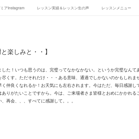
アInstagram
レッスン実績＆レッスン生の声
レッスンメニュー
アクセス
演奏スケジュール
謝と楽しみと・・】
した！いつも思うのは、完璧ってなかなかない。というか完璧なんて
を尽くす。ただそれだけ・・・ある意味、通過でしかないのかもしれま
早く仲良くなれるか！お天気にも左右されます。今はただ、毎日感謝し
はありがたいことですから。今は、ご来場者さま皆様とおめにかかれる
い、再会、、、すべてに感謝して。。。