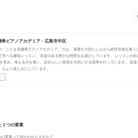
優希ピアノアカデミア・広島市中区
の「こだま美優希ピアノアカデミア」では、 基礎を大切にしながら絶対音感を養う
て学べる趣味レッスン、 音楽のある豊かな時間をお届けしています。 レッスンの柱
心を育み、考える力を養い、自分らしい表現を大切にする指導を行っています。 音
、心より楽しみにしています。
ー
た１つの要素
つの要素って何かわかりますか？