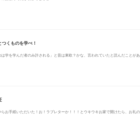
とつくものを学べ！
のは学を学んだ者のみ許される」と昔は東欧？かな、言われていたと読んだことがあ
証
やらお手紙いただいた！お！ラブレターか！！！とウキウキお家で開けたら、お礼の