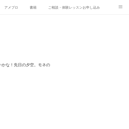
アメブロ
書籍
ご相談・体験レッスンお申し込み
いかな！先日の夕空。モネの