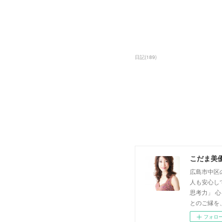
日記
(
189
)
こだま美
広島市中区
人も安心し
思考力」 
とのご縁を
フォロ