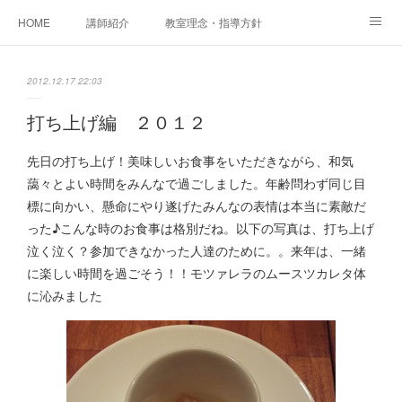
HOME
講師紹介
教室理念・指導方針
アカデミアInstagram
レッスン実績＆レッスン生の声
2012.12.17 22:03
レッスンメニュー
アメブロ
書籍
打ち上げ編 ２０１２
ご相談・体験レッスンお申し込み
アクセス
演奏スケジュール
先日の打ち上げ！美味しいお食事をいただきながら、和気
藹々とよい時間をみんなで過ごしました。年齢問わず同じ目
標に向かい、懸命にやり遂げたみんなの表情は本当に素敵だ
った♪こんな時のお食事は格別だね。以下の写真は、打ち上げ
泣く泣く？参加できなかった人達のために。。来年は、一緒
に楽しい時間を過ごそう！！モツァレラのムースツカレタ体
に沁みました