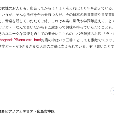
の女性のお人とも、出会ってからよくよく考えれば１０年を超えている
うが、そんな所作を合わせ持つ人だ。今の日本の教育事情や音楽事情、ほかet
た。音楽を通していただくご縁。これは本当に世代や学閥等超えて、と
だけど・・なんて言いながらもご縁あって興味を持っていただくこと
そのユニークな音楽を通しての出会いこちらの バラ雑貨のお店 「ラ・
hpgen/HPB/entries/1.html
お店の中はバラ三昧！とっても素敵でスタッ
是非ど～～ぞ♪さまざまな人達のご縁に支えられている。有り難いこと
優希ピアノアカデミア・広島市中区