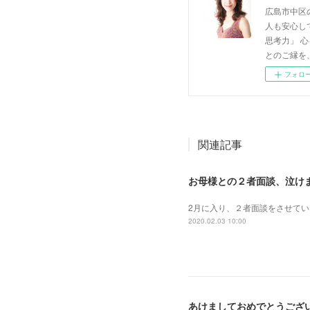
広島市中区
人も安心し
思考力」 
とのご縁を
フォロ
関連記事
お母様との２者面談、泣け
2月に入り、２者面談をさせて
2020.02.03 10:00
あけましておめでとうござ