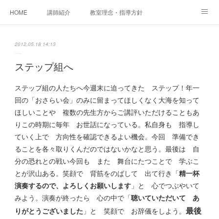
HOME
講師紹介
教室理念・指導方針
アカデミアInstagram
レッスン実績＆レッスン生の声
2012.05.18 14:13
レッスンメニュー
アメブロ
書籍
ステップ組へ
ご相談・体験レッスンお申し込み
アクセス
演奏スケジュール
ステップ組の人たちへ今週末に迫ってきた ステップ！年一
回の「おさらい会」のみに留まってほしくなく大海を知って
ほしいことや 複数の先生方からご講評いただけることもあ
りこの時期に毎年 お世話になっている。私自身も 指導し
ていく上で 方向性を確認できるよい機会。今回 準備でき
ることを各々取りくんだのではないかなと思う。最後は 自
分の恐れとの戦い今回も また 舞台にたつことで 学ぶこ
とが沢山ある。笑顔で 背筋をのばして 出て行き「
精一杯
演奏するので、よろしくお願いします
」と 心でつぶやいて
みよう。演奏が終ったら 心の中で「
聴いていただいて あ
最後
りがとうございました
」と 笑顔で お辞儀をしよう。