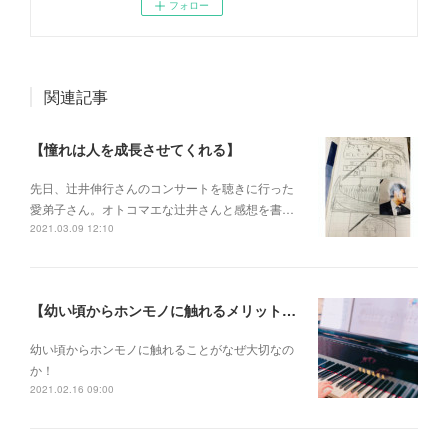
フォロー
関連記事
【憧れは人を成長させてくれる】
先日、辻井伸行さんのコンサートを 聴きに行った
愛弟子さん。 オトコマエな辻井さんと 感想を書…
2021.03.09 12:10
【幼い頃からホンモノに触れるメリットとは？】
幼い頃からホンモノに 触れることがなぜ大切なの
か！
2021.02.16 09:00