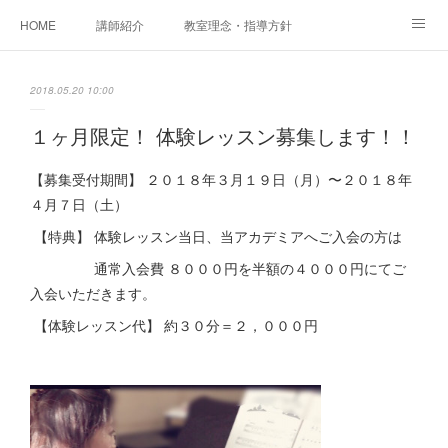
HOME
講師紹介
教室理念・指導方針
アカデミアInstagram
レッスン実績＆レッスン生の声
2018.05.20 10:00
レッスンメニュー
アメブロ
書籍
１ヶ月限定！ 体験レッスン募集します！！
ご相談・体験レッスンお申し込み
アクセス
演奏スケジュール
【募集受付期間】 ２０１８年３月１９日（月）〜２０１８年
４月７日（土）
【特典】 体験レッスン当日、当アカデミアへご入会の方は
通常入会費 ８０００円を半額の４０００円にてご
入会いただきます。
【体験レッスン代】 約３０分＝２，０００円