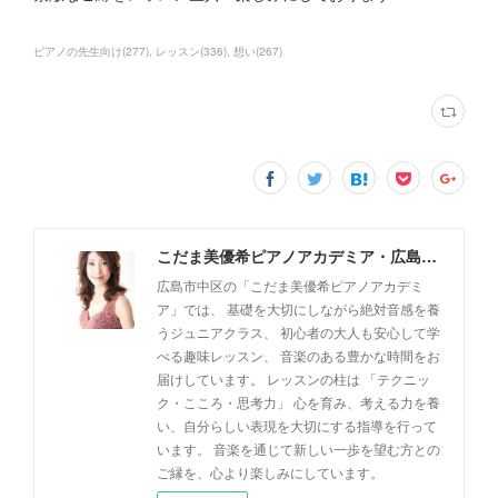
ピアノの先生向け
(
277
)
レッスン
(
336
)
想い
(
267
)
こだま美優希ピアノアカデミア・広島市中区
広島市中区の「こだま美優希ピアノアカデミ
ア」では、 基礎を大切にしながら絶対音感を養
うジュニアクラス、 初心者の大人も安心して学
べる趣味レッスン、 音楽のある豊かな時間をお
届けしています。 レッスンの柱は 「テクニッ
ク・こころ・思考力」 心を育み、考える力を養
い、自分らしい表現を大切にする指導を行って
います。 音楽を通じて新しい一歩を望む方との
ご縁を、心より楽しみにしています。