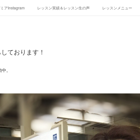
アInstagram
レッスン実績＆レッスン生の声
レッスンメニュー
アクセス
演奏スケジュール
ちしております！
動中。