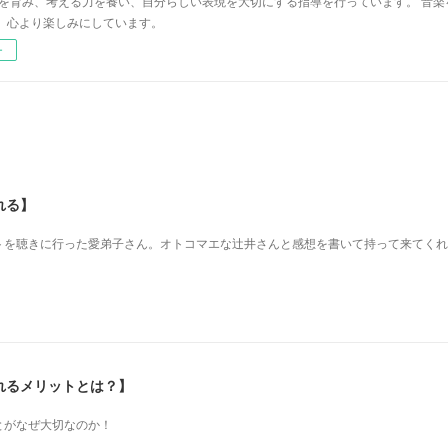
心を育み、考える力を養い、自分らしい表現を大切にする指導を行っています。 音
、心より楽しみにしています。
ー
れる】
を 聴きに行った愛弟子さん。 オトコマエな辻井さんと 感想を書いて持って来てく
れるメリットとは？】
とがなぜ大切なのか！