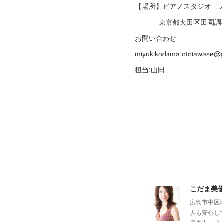
【場所】ピアノスタジオ ノ
東京都大田区田園調布
お問い合わせ
miyukikodama.otoiawase@
担当:山田
こだま美
広島市中区
人も安心し