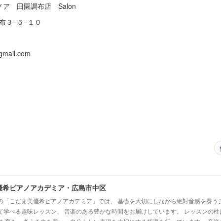
ア 田園調布店 Salon
３−５−１０
gmail.com
優希ピアノアカデミア・広島市中区
の「こだま美優希ピアノアカデミア」では、 基礎を大切にしながら絶対音感を養う
て学べる趣味レッスン、 音楽のある豊かな時間をお届けしています。 レッスンの柱