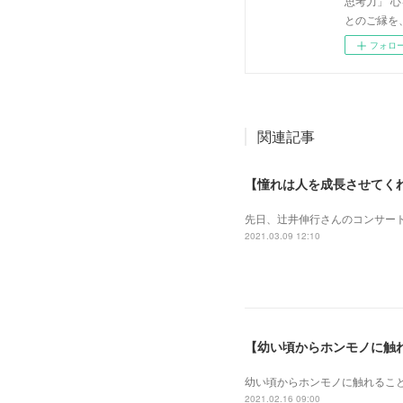
思考力」 
とのご縁を
フォロ
関連記事
【憧れは人を成長させてく
先日、辻井伸行さんのコンサート
2021.03.09 12:10
【幼い頃からホンモノに触
幼い頃からホンモノに 触れるこ
2021.02.16 09:00