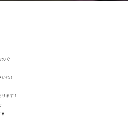
なので
さいね！
おります！
を
❣️