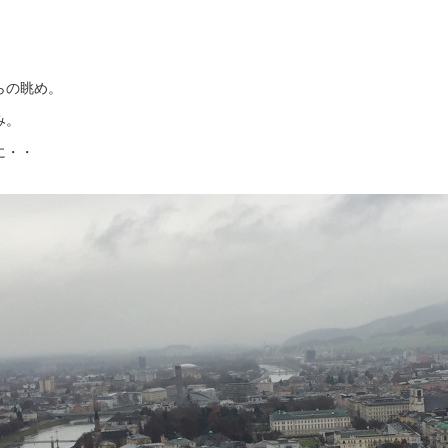
らの眺め。
み。
に・・