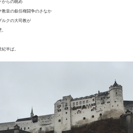
下からの眺め
マ教皇の叙任権闘争のさなか
ブルクの大司教が
壁。
世紀半ば。