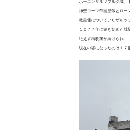
ホーエンザルツブルク城、
神聖ローマ帝国皇帝とロー
教皇側についていたザルツ
１０７７年に築き始めた城
絶えず増改築が続けられ
現在の姿になったのは１７