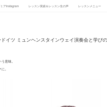
アInstagram
レッスン実績＆レッスン生の声
レッスンメニュー
アクセス
演奏スケジュール
〜ドイツ ミュンヘンスタインウェイ演奏会と学び
」
いう意味。
クに。