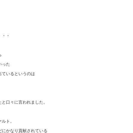
。
・・・
ら
いった
出ているというのは
たと口々に言われました。
ァルト。
だにかなり貢献されている