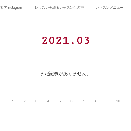
アInstagram
レッスン実績＆レッスン生の声
レッスンメニュー
アクセス
演奏スケジュール
2021
.
03
まだ記事がありません。
1
2
3
4
5
6
7
8
9
10