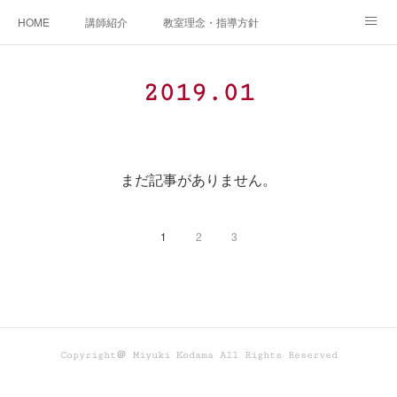
HOME
講師紹介
教室理念・指導方針
アカデミアInstagram
レッスン実績＆レッスン生の声
2019
.
01
レッスンメニュー
アメブロ
書籍
ご相談・体験レッスンお申し込み
アクセス
演奏スケジュール
まだ記事がありません。
1
2
3
Copyright＠ Miyuki Kodama All Rights Reserved