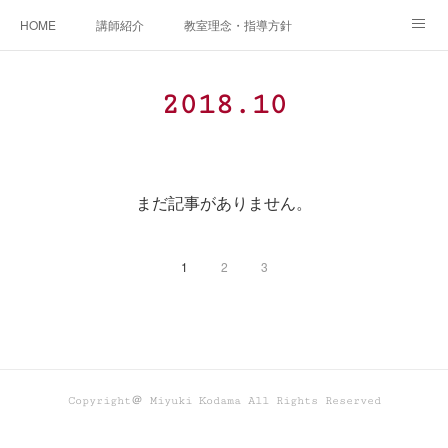
HOME
講師紹介
教室理念・指導方針
アカデミアInstagram
レッスン実績＆レッスン生の声
2018
.
10
レッスンメニュー
アメブロ
書籍
ご相談・体験レッスンお申し込み
アクセス
演奏スケジュール
まだ記事がありません。
1
2
3
Copyright＠ Miyuki Kodama All Rights Reserved