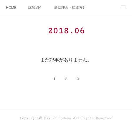
HOME
講師紹介
教室理念・指導方針
アカデミアInstagram
レッスン実績＆レッスン生の声
2018
.
06
レッスンメニュー
アメブロ
書籍
ご相談・体験レッスンお申し込み
アクセス
演奏スケジュール
まだ記事がありません。
1
2
3
Copyright＠ Miyuki Kodama All Rights Reserved