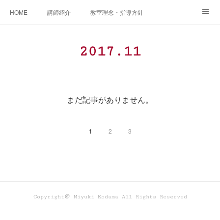
HOME
講師紹介
教室理念・指導方針
アカデミアInstagram
レッスン実績＆レッスン生の声
2017
.
11
レッスンメニュー
アメブロ
書籍
ご相談・体験レッスンお申し込み
アクセス
演奏スケジュール
まだ記事がありません。
1
2
3
Copyright＠ Miyuki Kodama All Rights Reserved