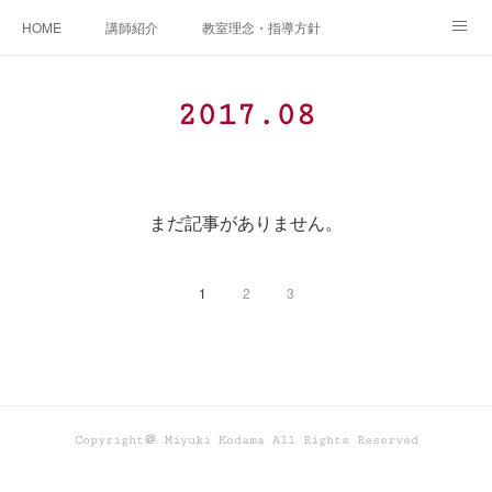
HOME
講師紹介
教室理念・指導方針
アカデミアInstagram
レッスン実績＆レッスン生の声
2017
.
08
レッスンメニュー
アメブロ
書籍
ご相談・体験レッスンお申し込み
アクセス
演奏スケジュール
まだ記事がありません。
1
2
3
Copyright＠ Miyuki Kodama All Rights Reserved