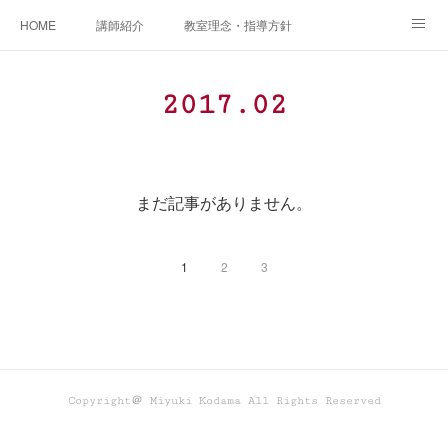
HOME
講師紹介
教室理念・指導方針
アカデミアInstagram
レッスン実績＆レッスン生の声
2017
.
02
レッスンメニュー
アメブロ
書籍
ご相談・体験レッスンお申し込み
アクセス
演奏スケジュール
まだ記事がありません。
1
2
3
Copyright＠ Miyuki Kodama All Rights Reserved