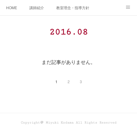
HOME
講師紹介
教室理念・指導方針
アカデミアInstagram
レッスン実績＆レッスン生の声
2016
.
08
レッスンメニュー
アメブロ
書籍
ご相談・体験レッスンお申し込み
アクセス
演奏スケジュール
まだ記事がありません。
1
2
3
Copyright＠ Miyuki Kodama All Rights Reserved