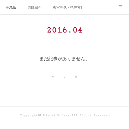
HOME
講師紹介
教室理念・指導方針
アカデミアInstagram
レッスン実績＆レッスン生の声
2016
.
04
レッスンメニュー
アメブロ
書籍
ご相談・体験レッスンお申し込み
アクセス
演奏スケジュール
まだ記事がありません。
1
2
3
Copyright＠ Miyuki Kodama All Rights Reserved