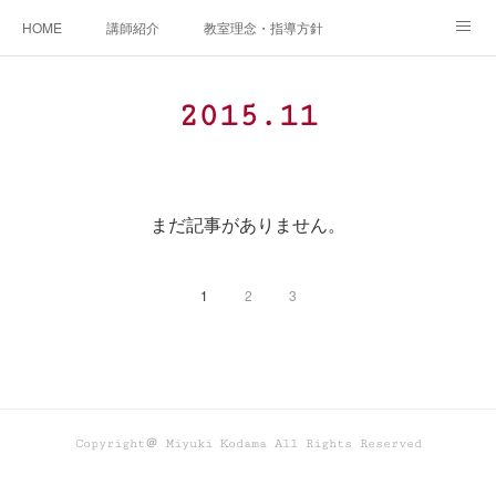
HOME
講師紹介
教室理念・指導方針
アカデミアInstagram
レッスン実績＆レッスン生の声
2015
.
11
レッスンメニュー
アメブロ
書籍
ご相談・体験レッスンお申し込み
アクセス
演奏スケジュール
まだ記事がありません。
1
2
3
Copyright＠ Miyuki Kodama All Rights Reserved