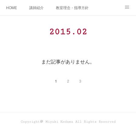
HOME
講師紹介
教室理念・指導方針
アカデミアInstagram
レッスン実績＆レッスン生の声
2015
.
02
レッスンメニュー
アメブロ
書籍
ご相談・体験レッスンお申し込み
アクセス
演奏スケジュール
まだ記事がありません。
1
2
3
Copyright＠ Miyuki Kodama All Rights Reserved