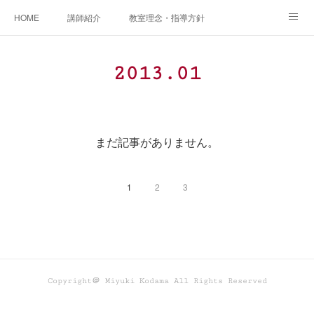
HOME
講師紹介
教室理念・指導方針
アカデミアInstagram
レッスン実績＆レッスン生の声
2013
.
01
レッスンメニュー
アメブロ
書籍
ご相談・体験レッスンお申し込み
アクセス
演奏スケジュール
まだ記事がありません。
1
2
3
Copyright＠ Miyuki Kodama All Rights Reserved