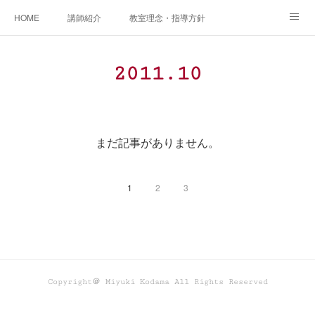
HOME
講師紹介
教室理念・指導方針
アカデミアInstagram
レッスン実績＆レッスン生の声
2011
.
10
レッスンメニュー
アメブロ
書籍
ご相談・体験レッスンお申し込み
アクセス
演奏スケジュール
まだ記事がありません。
1
2
3
Copyright＠ Miyuki Kodama All Rights Reserved