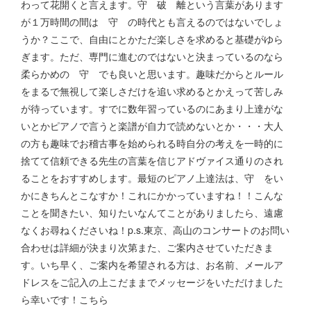
わって花開くと言えます。守 破 離という言葉があります
が１万時間の間は 守 の時代とも言えるのではないでしょ
うか？ここで、自由にとかただ楽しさを求めると基礎がゆら
ぎます。ただ、専門に進むのではないと決まっているのなら
柔らかめの 守 でも良いと思います。趣味だからとルール
をまるで無視して楽しさだけを追い求めるとかえって苦しみ
が待っています。すでに数年習っているのにあまり上達がな
いとかピアノで言うと楽譜が自力で読めないとか・・・大人
の方も趣味でお稽古事を始められる時自分の考えを一時的に
捨てて信頼できる先生の言葉を信じアドヴァイス通りのされ
ることをおすすめします。最短のピアノ上達法は、守 をい
かにきちんとこなすか！これにかかっていますね！！こんな
ことを聞きたい、知りたいなんてことがありましたら、遠慮
なくお尋ねくださいね！p.s.東京、高山のコンサートのお問い
合わせは詳細が決まり次第また、ご案内させていただきま
す。いち早く、ご案内を希望される方は、お名前、メールア
ドレスをご記入の上こだままでメッセージをいただけました
ら幸いです！こちら