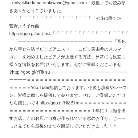
→miyukikodama.otoiawase@gmail.com 最後までお読み頂
きありがとうございました。
「「「「「「「「「「「「「「「「「「「「≪花は咲く≫
菅野よう子作曲
https://goo.gl/snIUm4「「「「「「「「「「「「「「「「「「
「「ーーーーーーーーーーーーーーーーーーーーーー『音色
から幸せを紡ぎだすピアニスト こだま美由希のメルマ
ガ』 を始めましたピアノが上達する方法、日常にも役立つ
様々な情報をお届けいたします。ぜひご登録くださいませ
♪http://goo.gl/YRklsuーーーーーーーーーーーーーーーーーー
ーーーー＝＝＝＝＝＝＝＝＝＝＝＝＝＝＝＝＝＝＝＝＝＝＝
＝＝＝＝＝You Tube配信しております。今後も演奏やレッス
ン、皆様に癒しを提供して参ります。ぜひ、ご登録いただけ
たら嬉しいですhttp://goo.gl/HiZB1m＝＝＝＝＝＝＝＝＝＝＝
＝＝＝＝＝＝＝＝＝＝＝＝＝＝＝＝＝＝＝１年に１回顔を出
すお店。このお店ご自身が作られている恋のお守り。じーー
っと見てたら最後の１つを贈呈していただきました＾＾