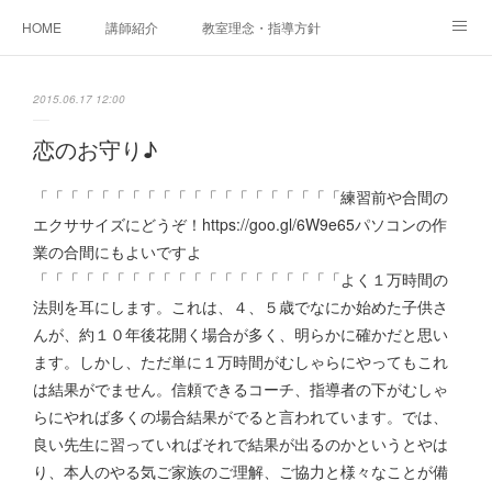
HOME
講師紹介
教室理念・指導方針
アカデミアInstagram
レッスン実績＆レッスン生の声
2015.06.17 12:00
レッスンメニュー
アメブロ
書籍
恋のお守り♪
ご相談・体験レッスンお申し込み
アクセス
演奏スケジュール
「「「「「「「「「「「「「「「「「「「「練習前や合間の
エクササイズにどうぞ！https://goo.gl/6W9e65パソコンの作
業の合間にもよいですよ
「「「「「「「「「「「「「「「「「「「「よく１万時間の
法則を耳にします。これは、４、５歳でなにか始めた子供さ
んが、約１０年後花開く場合が多く、明らかに確かだと思い
ます。しかし、ただ単に１万時間がむしゃらにやってもこれ
は結果がでません。信頼できるコーチ、指導者の下がむしゃ
らにやれば多くの場合結果がでると言われています。では、
良い先生に習っていればそれで結果が出るのかというとやは
り、本人のやる気ご家族のご理解、ご協力と様々なことが備