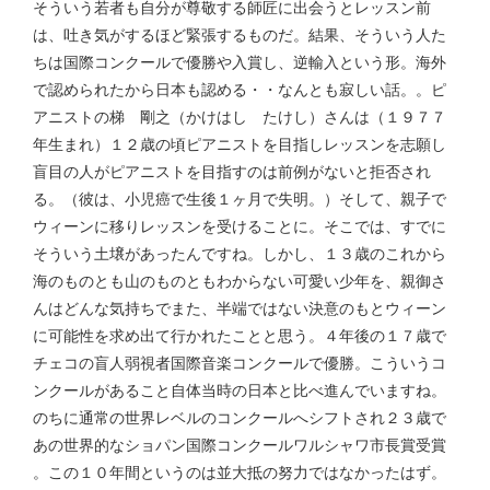
そういう若者も自分が尊敬する師匠に出会うとレッスン前
は、吐き気がするほど緊張するものだ。結果、そういう人た
ちは国際コンクールで優勝や入賞し、逆輸入という形。海外
で認められたから日本も認める・・なんとも寂しい話。。ピ
アニストの梯 剛之（かけはし たけし）さんは（１９７７
年生まれ）１２歳の頃ピアニストを目指しレッスンを志願し
盲目の人がピアニストを目指すのは前例がないと拒否され
る。（彼は、小児癌で生後１ヶ月で失明。）そして、親子で
ウィーンに移りレッスンを受けることに。そこでは、すでに
そういう土壌があったんですね。しかし、１３歳のこれから
海のものとも山のものともわからない可愛い少年を、親御さ
んはどんな気持ちでまた、半端ではない決意のもとウィーン
に可能性を求め出て行かれたことと思う。４年後の１７歳で
チェコの盲人弱視者国際音楽コンクールで優勝。こういうコ
ンクールがあること自体当時の日本と比べ進んでいますね。
のちに通常の世界レベルのコンクールへシフトされ２３歳で
あの世界的なショパン国際コンクールワルシャワ市長賞受賞
。この１０年間というのは並大抵の努力ではなかったはず。