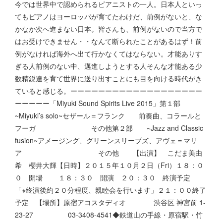
今では世界中で認められるピアニストの一人。日本人といっ
てもピアノはヨーロッパが育てたわけだ、前例がないと、な
かなか次へ進まない日本。皆さんも、前例がないので当方で
はお受けできません・・なんて断られたことがあるはず！前
例がなければ海外へ出て行かなくてはならない。才能ありす
ぎる人前例のない中、邁進しようとする人そんな才能ある少
数精鋭達を育て世界に送り出すことにも目を向ける時代がき
ていると感じる。ーーーーーーーーーーーーーーーーーーー
ーーーーー「Miyuki Sound Spirits Live 2015」第１部
~Miyuki’s solo~セザール＝フランク 前奏曲、コラールと
フーガ その他第２部 ~Jazz and Classic
fusion~アメージング、グリーンスリーブズ、アヴェ＝マリ
ア その他 【出演】 こだま美由
希 櫻井大輝【日時】２０１５年１０月２日（Fri）１８：０
０ 開場 １８：３０ 開演 ２０：３０ 終演予定
「※終演後約２０分程度、親睦会を行います」２１：００終了
予定 【場所】原宿アコスタディオ 渋谷区 神宮前 1-
23-27 03-3408-4541◆鉄道山の手線・原宿駅・竹