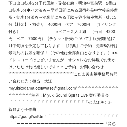
下口出口徒歩2分千代田線・副都心線・明治神宮前駅・2番出
口徒歩5分◆バス渋谷～早稲田間にある原宿外苑中学校前停留
所・徒歩1分渋谷～池袋間にある千駄ヶ谷小前停留所・徒歩5
分【料金】・前売り 4000円 ペア 7000円 （1ドリンク
付き） ※ペア＝２人１組 （当日 4300
円 ペア 7500円）【チケット販売について】販売開始は7
月中旬頃を予定しております！【特典】ご予約、先着8名様は
最前列のお席を確保！（その他は全席自由となります。）p.s.
ドレスコードはございませんが、オシャレなお洋服でお出か
けいただければ嬉しいです＾＾ご予約、お問い合わせ
**********************************************こだま美由希事務局お問
い合わせ先：担当 大江
miyukikodama.otoiawase@gmail.com******************************
****************主催：Miyuki Sound Spirits Live 実行委員会
「「「「「「「「「「「「「「「「「「「「≪花は咲く≫
菅野よう子作曲
https://goo.gl/snIUm4「「「「「「「「「「「「「「「「「「
「「ーーーーーーーーーーーーーーーーーーーーーー『音色