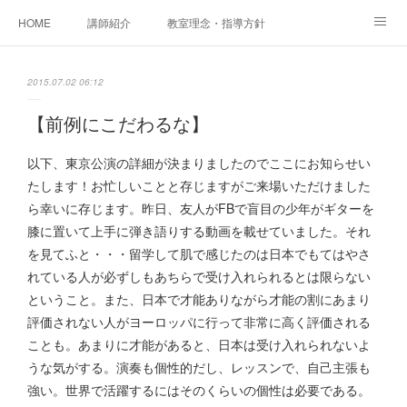
HOME
講師紹介
教室理念・指導方針
アカデミアInstagram
レッスン実績＆レッスン生の声
2015.07.02 06:12
レッスンメニュー
アメブロ
書籍
【前例にこだわるな】
ご相談・体験レッスンお申し込み
アクセス
演奏スケジュール
以下、東京公演の詳細が決まりましたのでここにお知らせい
たします！お忙しいことと存じますがご来場いただけました
ら幸いに存じます。昨日、友人がFBで盲目の少年がギターを
膝に置いて上手に弾き語りする動画を載せていました。それ
を見てふと・・・留学して肌で感じたのは日本でもてはやさ
れている人が必ずしもあちらで受け入れられるとは限らない
ということ。また、日本で才能ありながら才能の割にあまり
評価されない人がヨーロッパに行って非常に高く評価される
ことも。あまりに才能があると、日本は受け入れられないよ
うな気がする。演奏も個性的だし、レッスンで、自己主張も
強い。世界で活躍するにはそのくらいの個性は必要である。