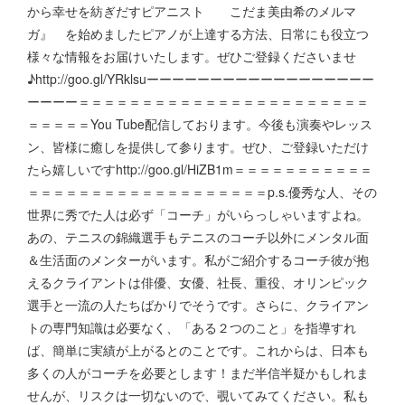
から幸せを紡ぎだすピアニスト こだま美由希のメルマ
ガ』 を始めましたピアノが上達する方法、日常にも役立つ
様々な情報をお届けいたします。ぜひご登録くださいませ
♪http://goo.gl/YRklsuーーーーーーーーーーーーーーーーーー
ーーーー＝＝＝＝＝＝＝＝＝＝＝＝＝＝＝＝＝＝＝＝＝＝＝
＝＝＝＝＝You Tube配信しております。今後も演奏やレッス
ン、皆様に癒しを提供して参ります。ぜひ、ご登録いただけ
たら嬉しいですhttp://goo.gl/HiZB1m＝＝＝＝＝＝＝＝＝＝＝
＝＝＝＝＝＝＝＝＝＝＝＝＝＝＝＝＝＝＝p.s.優秀な人、その
世界に秀でた人は必ず「コーチ」がいらっしゃいますよね。
あの、テニスの錦織選手もテニスのコーチ以外にメンタル面
＆生活面のメンターがいます。私がご紹介するコーチ彼が抱
えるクライアントは俳優、女優、社長、重役、オリンピック
選手と一流の人たちばかりでそうです。さらに、クライアン
トの専門知識は必要なく、「ある２つのこと」を指導すれ
ば、簡単に実績が上がるとのことです。これからは、日本も
多くの人がコーチを必要とします！まだ半信半疑かもしれま
せんが、リスクは一切ないので、覗いてみてください。私も