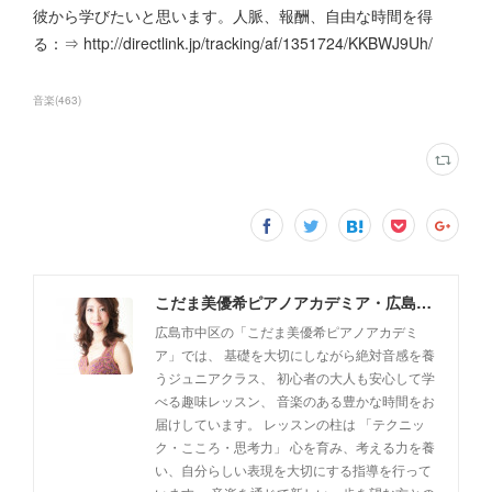
彼から学びたいと思います。人脈、報酬、自由な時間を得
る：⇒ http://directlink.jp/tracking/af/1351724/KKBWJ9Uh/
音楽
(
463
)
こだま美優希ピアノアカデミア・広島市中区
広島市中区の「こだま美優希ピアノアカデミ
ア」では、 基礎を大切にしながら絶対音感を養
うジュニアクラス、 初心者の大人も安心して学
べる趣味レッスン、 音楽のある豊かな時間をお
届けしています。 レッスンの柱は 「テクニッ
ク・こころ・思考力」 心を育み、考える力を養
い、自分らしい表現を大切にする指導を行って