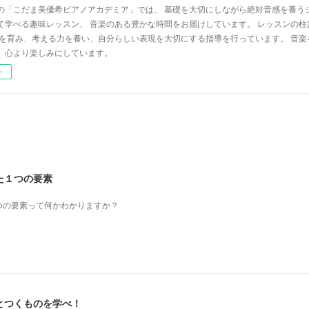
の「こだま美優希ピアノアカデミア」では、 基礎を大切にしながら絶対音感を養う
て学べる趣味レッスン、 音楽のある豊かな時間をお届けしています。 レッスンの柱
心を育み、考える力を養い、自分らしい表現を大切にする指導を行っています。 音
、心より楽しみにしています。
ー
た１つの要素
つの要素って何かわかりますか？
とつくものを学べ！