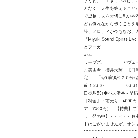
ょうね。 生きていれば、
となく、人生を終えること
で成長し人を大切に思いや
ども倒れながら歩くことを
詩、メロディが今もなお、
「Miyuki Sound S
とフーガ その他 C・
etc.. 第２部：～
リーブズ、 アヴェ＝マリア そ
ま美由希 櫻井大輝 【日
定 「※終演後約２０分
前 1-23-27 03-3
口徒歩5分◆バス渋谷～早
【料金】・前売り 400
ア 7500円） 【特典】
ット発売中】＜＜＜＜＜お申込みはコチラ
ドはございませんが、オシ
**********************