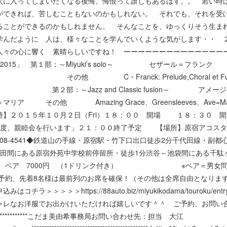
穴に入ってしまいたくなる後悔、悔恨って誰しもあるはず。。 若い時
ができれば、苦しむこともないのかもしれない。 それでも、それを受
ることができるのかもしれません。 そんなことを、ゆっくりそう生ま
学んだように 人は、様々なことを学んでいくような気がします・・ 
人々の心に響く 素晴らしいですね！ ーーーーーーーーーーーーーー
pirits Live 2015」 第１部：～Miyuki’s solo～ セザ
Franck: Prelude,Choral et Fug
Jazz and Classic fusion～ アメージン
の他 Amazing Grace、Greensleeves、Ave=Mari
時】２０１５年１０月２日（Fri）１８：００ 開場 １８：３０ 
程度、親睦会を行います」２１：００終了予定 【場所】原宿アコ
408-4541◆鉄道山の手線・原宿駅・竹下口出口徒歩2分千代田線・副
稲田間にある原宿外苑中学校前停留所・徒歩1分渋谷～池袋間にある千
0円 ペア 7000円 （1ドリンク付き） ※ペア＝男女問わず
ご予約、先着8名様は最前列のお席を確保！（その他は全席自由となりま
＞＞＞＞＞https://88auto.biz/miyukikodama/touroku/entr
ャレなお洋服でお出かけいただければ嬉しいです＾＾ ご予約、お問い
************************こだま美由希事務局お問い合わせ先：担当 大江