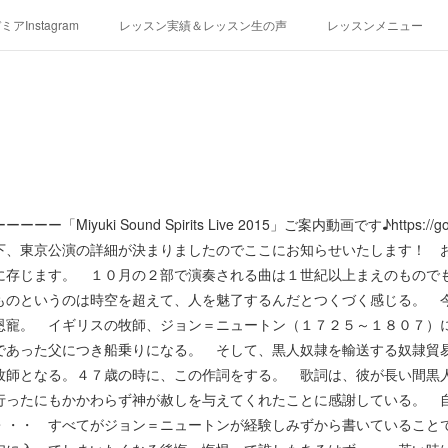
アInstagram
レッスン実績＆レッスン生の声
レッスンメニュー
アクセス
演奏スケジュール
Miyuki Sound Spirits Live 2015」ご案内動画です♪https://g
下、東京公演の詳細が決まりましたのでここにお知らせいたします！ 
に存じます。 １０月の２部で演奏される曲は１世紀以上まえのもので
ものというのは時空を超えて、人を魅了するんだとつくづく感じる。 
恩寵。 イギリスの牧師、ジョン＝ニュートン（１７２５～１８０７）
であった父につき船乗りになる。 そして、黒人奴隷を輸送する奴隷貿
牧師となる。４７歳の時に、この作詞をする。 歌詞は、彼が長い間黒
行ったにもかかわらず神が赦しを与えてくれたことに感謝している。 
・・・ すべてがジョン＝ニュートンが経験しみずから書いていること