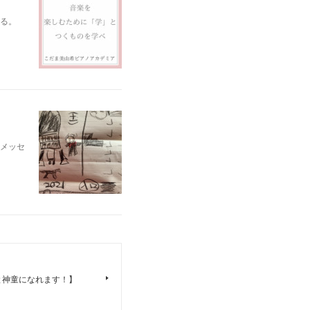
る。
メッセ
と神童になれます！】