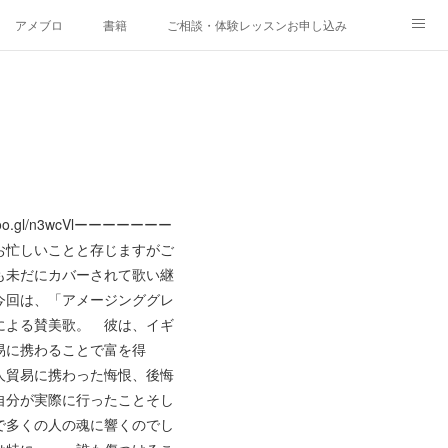
アメブロ
書籍
ご相談・体験レッスンお申し込み
oo.gl/n3wcVlーーーーーーー
お忙しいことと存じますがご
も未だにカバーされて歌い継
今回は、「アメージンググレ
による賛美歌。 彼は、イギ
易に携わることで富を得
人貿易に携わった悔恨、後悔
自分が実際に行ったことそし
で多くの人の魂に響くのでし