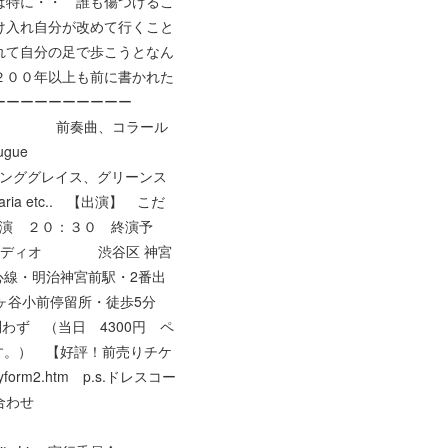
は特に・・ 誰も傷つけるこ
け入れ自分が改めて行くこと
れて自分の足で歩こうとなん
２００年以上も前に書かれた
ーーーーーーーーーー
ール＝フランク 前奏曲、コラール
ue
ググレイス、グリーンス
a etc.. 【出演】 こだ
開演 ２０：３０ 終演予
スタディオ 渋谷区 神宮
都心線・明治神宮前駅・2番出
駄ヶ谷小前停留所・徒歩5分
 （当日 4300円 ペ
す。） 【好評！前売りチケ
yform2.htm p.s.ドレスコー
合わせ