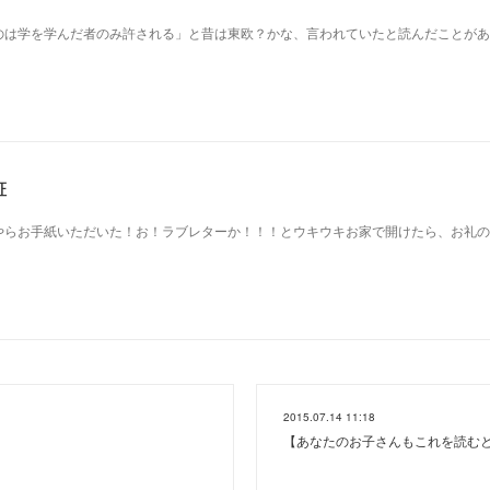
のは学を学んだ者のみ許される」と昔は東欧？かな、言われていたと読んだことがあ
証
やらお手紙いただいた！お！ラブレターか！！！とウキウキお家で開けたら、お礼の
2015.07.14 11:18
【あなたのお子さんもこれを読む