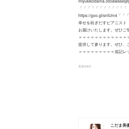
miyukikodama.otoiawase@gma
「「「「「「「「「「「「
https://goo.gl/
幸せを紡ぎだすピアニスト
お届けいたします。ぜひご登録く
＝＝＝＝＝＝＝＝＝＝＝＝＝
提供して参ります。ぜひ、ご登録
＝＝＝＝＝＝＝＝＝追記レ
音楽
(
463
)
こだま美