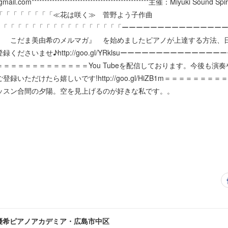
il.com**********************************************主催：Miyuki Sound 
「「「「「「「「≪花は咲く≫ 菅野よう子作曲
snIUm4「「「「「「「「「「「「「「「「「「「「ーーーーーーーーーーーー
 こだま美由希のメルマガ』 を始めましたピアノが上達する方法、
ださいませ♪http://goo.gl/YRklsuーーーーーーーーーーーー
＝＝＝＝＝＝＝＝＝＝＝＝You Tubeを配信しております。今後も演
いただけたら嬉しいです!http://goo.gl/HiZB1m＝＝＝＝＝＝
ッスン合間の夕陽。空を見上げるのが好きな私です。。
優希ピアノアカデミア・広島市中区