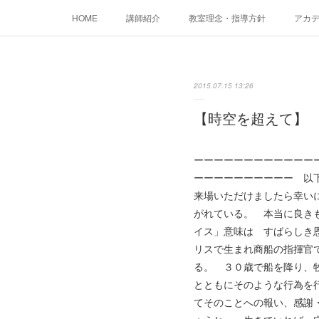
HOME
講師紹介
教室理念・指導方針
アカデミ
2015.07.15 13:26
【時空を超えて】
ーーーーーーーーーーーーーーーーー「
ーーーーーーーーーー 以
来場いただけましたら幸い
がれている。 本当に良き
イス」意味は すばらしき
リスで生まれ商船の指揮官
る。 ３０歳で船を降り、
とともにそのような行為を
てそのことへの報い、感謝